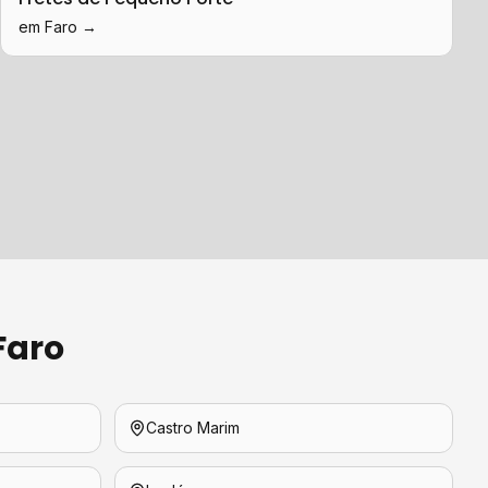
em
Faro
→
Faro
Castro Marim