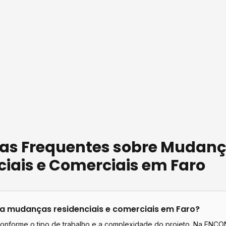
as Frequentes sobre
Mudanç
ciais e Comerciais
em
Faro
ta
mudanças residenciais e comerciais
em
Faro
?
conforme o tipo de trabalho e a complexidade do projeto. Na EN