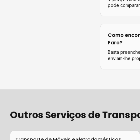
pode comparar 
Como encont
Faro
?
Basta preencher
enviam-lhe pro
Outros Serviços de
Transp
Transporte de Móveis e Eletrodomésticos