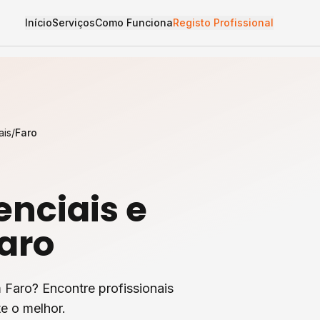
Início
Serviços
Como Funciona
Registo Profissional
ais
/
Faro
nciais e
aro
 Faro? Encontre profissionais
e o melhor.