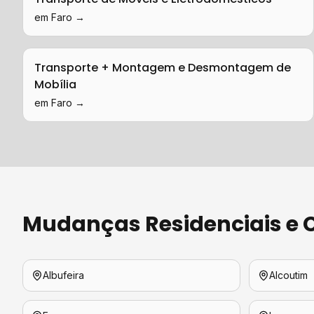
em
Faro
→
Transporte + Montagem e Desmontagem de
Mobília
em
Faro
→
Mudanças Residenciais e 
Albufeira
Alcoutim