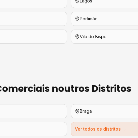
Lagos
Portimão
Vila do Bispo
Comerciais
noutros Distritos
Braga
Ver todos os distritos →