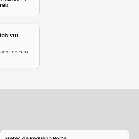
átis.
iais
em
icados de
Faro
Fretes de Pequeno Porte