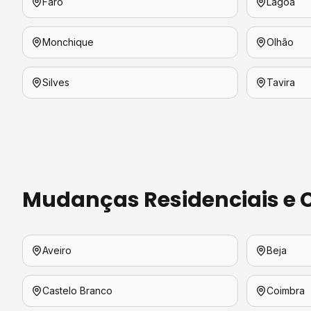
Faro
Lagoa
Monchique
Olhão
Silves
Tavira
Mudanças Residenciais e 
Aveiro
Beja
Castelo Branco
Coimbra