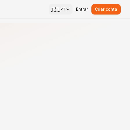
🇵🇹
Entrar
Criar conta
PT