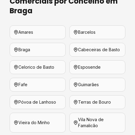
Comerciais
por Concelho em
Braga
Amares
Barcelos
Braga
Cabeceiras de Basto
Celorico de Basto
Esposende
Fafe
Guimarães
Póvoa de Lanhoso
Terras de Bouro
Vila Nova de
Vieira do Minho
Famalicão