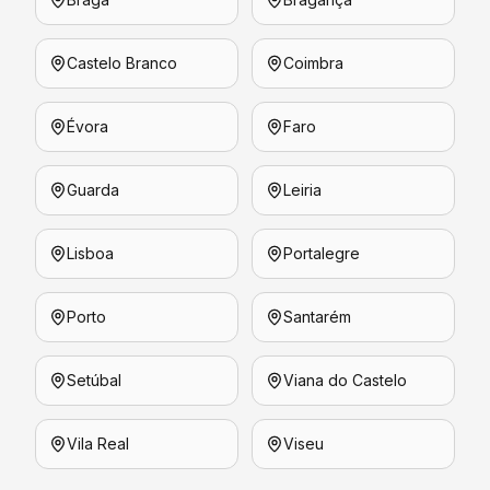
Castelo Branco
Coimbra
Évora
Faro
Guarda
Leiria
Lisboa
Portalegre
Porto
Santarém
Setúbal
Viana do Castelo
Vila Real
Viseu