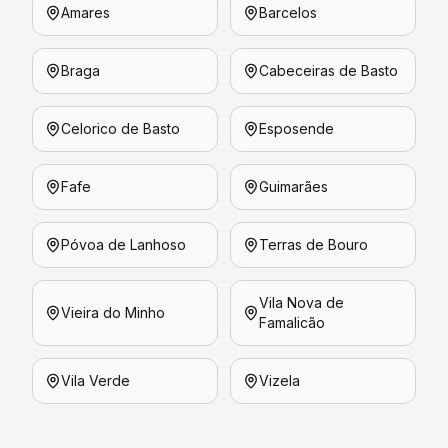
Amares
Barcelos
Braga
Cabeceiras de Basto
Celorico de Basto
Esposende
Fafe
Guimarães
Póvoa de Lanhoso
Terras de Bouro
Vila Nova de
Vieira do Minho
Famalicão
Vila Verde
Vizela