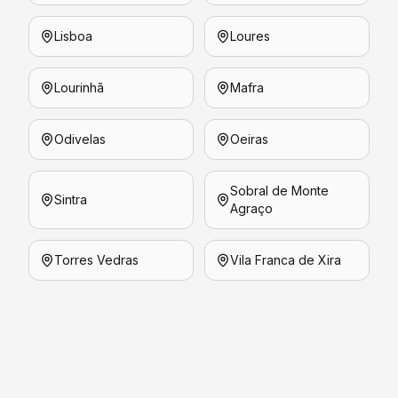
Lisboa
Loures
Lourinhã
Mafra
Odivelas
Oeiras
Sobral de Monte
Sintra
Agraço
Torres Vedras
Vila Franca de Xira