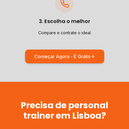
3. Escolha o melhor
Compare e contrate o ideal
Começar Agora - É Grátis
Precisa de
personal
trainer
em
Lisboa
?