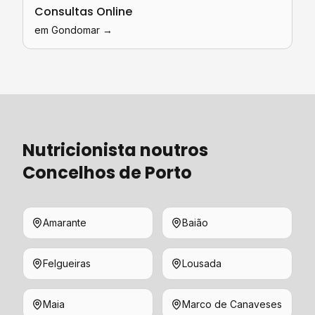
Consultas Online
em
Gondomar
→
Nutricionista
noutros
Concelhos de
Porto
Amarante
Baião
Felgueiras
Lousada
Maia
Marco de Canaveses