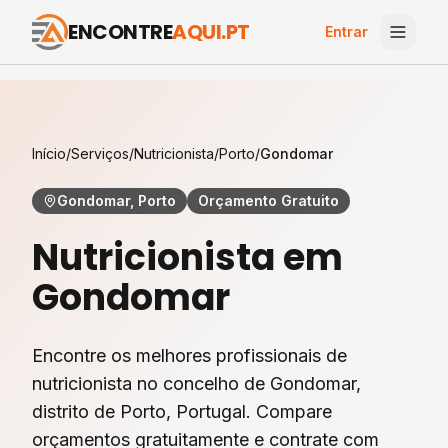
ENCONTRE
AQUI.PT
Entrar
Início
/
Serviços
/
Nutricionista
/
Porto
/
Gondomar
Gondomar, Porto
Orçamento Gratuito
Nutricionista
em
Gondomar
Encontre os melhores profissionais de
nutricionista
no concelho de
Gondomar
,
distrito de
Porto
, Portugal. Compare
orçamentos gratuitamente e contrate com