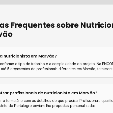
as Frequentes sobre
Nutricio
vão
ta
nutricionista
em
Marvão
?
conforme o tipo de trabalho e a complexidade do projeto. Na EN
até 5 orçamentos de profissionais diferentes em
Marvão
, totalment
rar profissionais de
nutricionista
em
Marvão
?
 o formulário com os detalhes do que precisa. Profissionais qualif
strito de
Portalegre
enviam-lhe propostas personalizadas.