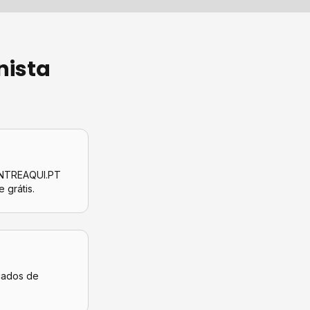
nista
CONTREAQUI.PT
e grátis.
icados de