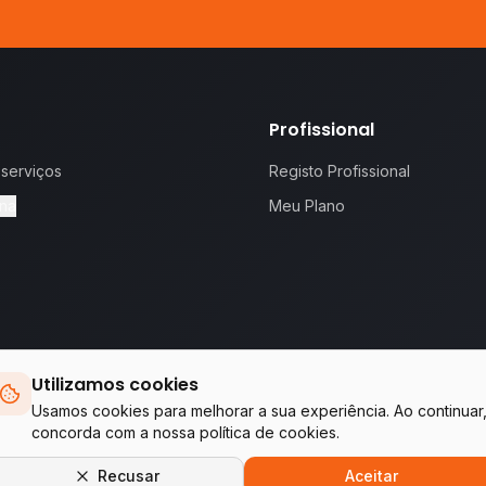
Profissional
 serviços
Registo Profissional
na
Meu Plano
Utilizamos cookies
 proposta.
Te
Usamos cookies para melhorar a sua experiência. Ao continuar
concorda com a nossa política de cookies.
Empresas do grupo WA Tecnologia & Serviços
Recusar
Aceitar