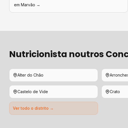
em
Marvão
→
Nutricionista
noutros Conc
Alter do Chão
Arronche
Castelo de Vide
Crato
Ver todo o distrito →