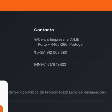
Contacto
Centro Empresarial ANJE
Porto – 4465-266, Portugal
+351 912 002 680
(Custo de chamada para rede móvel nacional)
NIFC: 517648423
rmos de Serviço
Política de Privacidade
📕
Livro de Reclamações
,