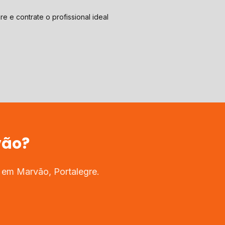
e e contrate o profissional ideal
vão
?
s em
Marvão
,
Portalegre
.