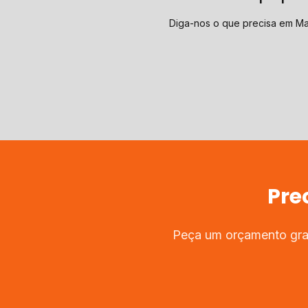
Diga-nos o que precisa em M
Pre
Peça um orçamento grat