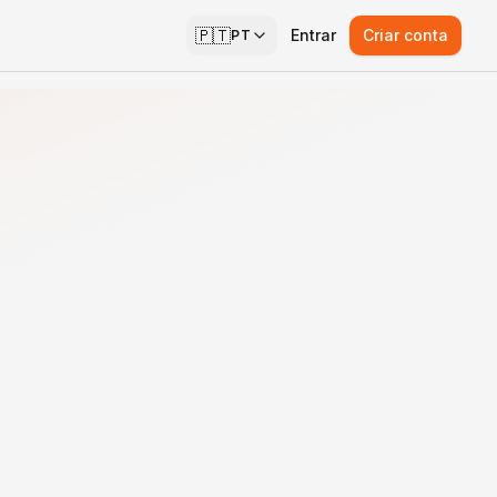
🇵🇹
Entrar
Criar conta
PT