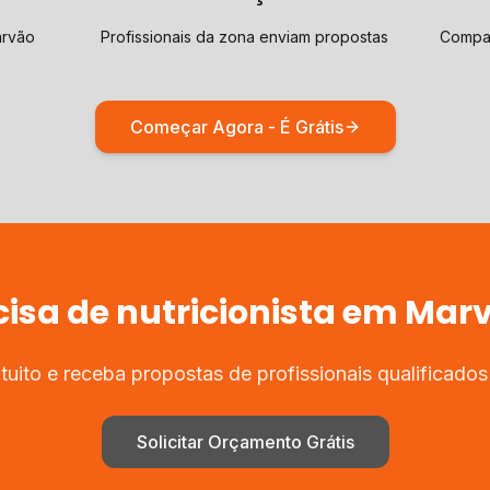
arvão
Profissionais da zona enviam propostas
Compar
Começar Agora - É Grátis
cisa de
nutricionista
em
Mar
uito e receba propostas de profissionais qualificado
Solicitar Orçamento Grátis