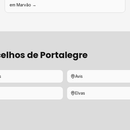
em
Marvão
→
elhos de
Portalegre
s
Avis
Elvas