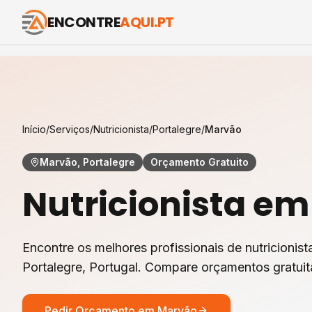
ENCONTRE
AQUI.PT
Início
/
Serviços
/
Nutricionista
/
Portalegre
/
Marvão
Marvão, Portalegre
Orçamento Gratuito
Nutricionista
e
Encontre os melhores profissionais de
nutricionist
Portalegre
, Portugal. Compare orçamentos gratui
Pedir Orçamento em
Marvão