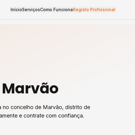
Início
Serviços
Como Funciona
Registo Profissional
m
Marvão
a
no concelho de
Marvão
, distrito de
tamente e contrate com confiança.