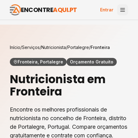
ENCONTRE
AQUI.PT
Entrar
Início
/
Serviços
/
Nutricionista
/
Portalegre
/
Fronteira
Fronteira, Portalegre
Orçamento Gratuito
Nutricionista
em
Fronteira
Encontre os melhores profissionais de
nutricionista
no concelho de
Fronteira
, distrito
de
Portalegre
, Portugal. Compare orçamentos
gratuitamente e contrate com confiança.