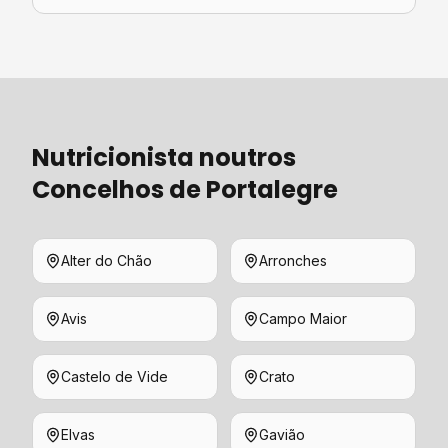
Nutricionista
noutros
Concelhos de
Portalegre
Alter do Chão
Arronches
Avis
Campo Maior
Castelo de Vide
Crato
Elvas
Gavião