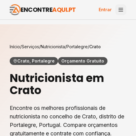
ENCONTRE
AQUI.PT
Entrar
Início
/
Serviços
/
Nutricionista
/
Portalegre
/
Crato
Crato, Portalegre
Orçamento Gratuito
Nutricionista
em
Crato
Encontre os melhores profissionais de
nutricionista
no concelho de
Crato
, distrito de
Portalegre
, Portugal. Compare orçamentos
gratuitamente e contrate com confiança.