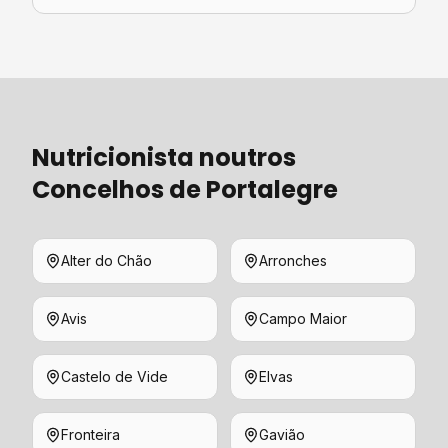
Nutricionista
noutros
Concelhos de
Portalegre
Alter do Chão
Arronches
Avis
Campo Maior
Castelo de Vide
Elvas
Fronteira
Gavião