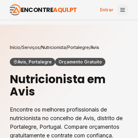
ENCONTRE
AQUI.PT
Entrar
Início
/
Serviços
/
Nutricionista
/
Portalegre
/
Avis
Avis, Portalegre
Orçamento Gratuito
Nutricionista
em
Avis
Encontre os melhores profissionais de
nutricionista
no concelho de
Avis
, distrito de
Portalegre
, Portugal. Compare orçamentos
gratuitamente e contrate com confiança.