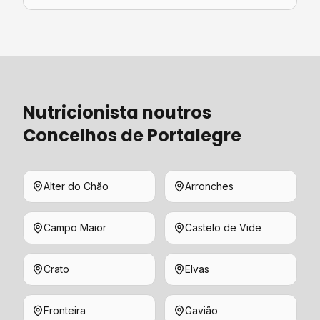
Nutricionista
noutros
Concelhos de
Portalegre
Alter do Chão
Arronches
Campo Maior
Castelo de Vide
Crato
Elvas
Fronteira
Gavião