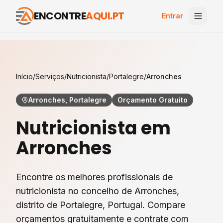
ENCONTRE
AQUI.PT
Entrar
Início
/
Serviços
/
Nutricionista
/
Portalegre
/
Arronches
Arronches, Portalegre
Orçamento Gratuito
Nutricionista
em
Arronches
Encontre os melhores profissionais de
nutricionista
no concelho de
Arronches
,
distrito de
Portalegre
, Portugal. Compare
orçamentos gratuitamente e contrate com