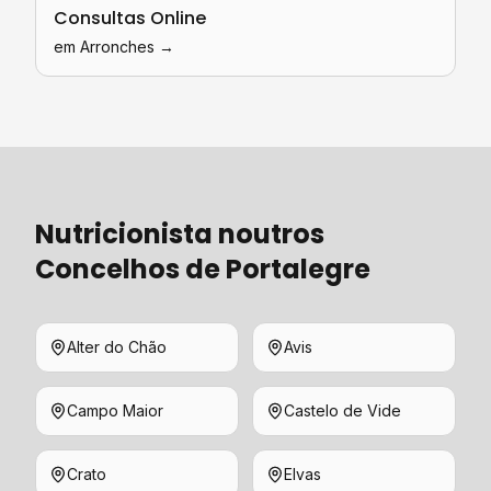
Consultas Online
em
Arronches
→
Nutricionista
noutros
Concelhos de
Portalegre
Alter do Chão
Avis
Campo Maior
Castelo de Vide
Crato
Elvas