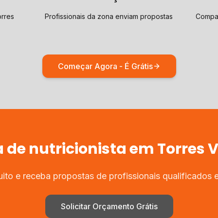
orres
Profissionais da zona enviam propostas
Compar
Começar Agora - É Grátis
a de
nutricionista
em
Torres 
ito e receba propostas de profissionais qualificados
Solicitar Orçamento Grátis