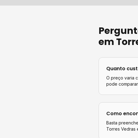
Pergunt
em
Torr
Quanto cus
O preço varia 
pode comparar 
Como encont
Basta preencher
Torres Vedras
e