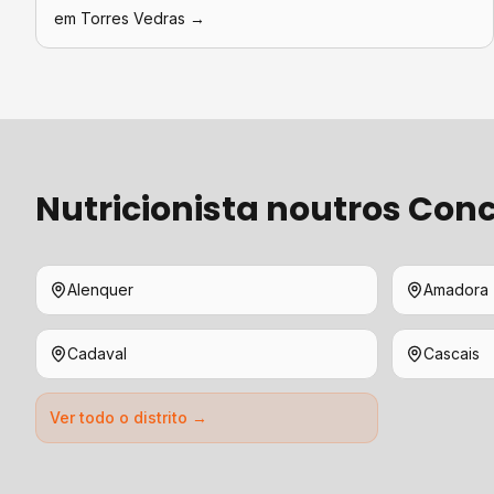
em
Torres Vedras
→
Nutricionista
noutros Conc
Alenquer
Amadora
Cadaval
Cascais
Ver todo o distrito →