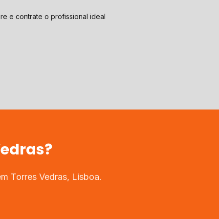
e e contrate o profissional ideal
Vedras
?
 em
Torres Vedras
,
Lisboa
.