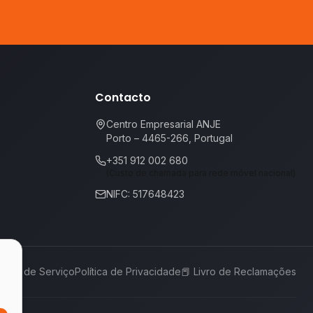
Contacto
Centro Empresarial ANJE
Porto – 4465-266, Portugal
+351 912 002 680
(Custo de chamada para rede móvel nacional)
NIFC: 517648423
rmos de Serviço
Política de Privacidade
📕
Livro de Reclamações
,