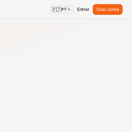
🇵🇹
Entrar
Criar conta
PT