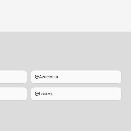
Azambuja
Loures