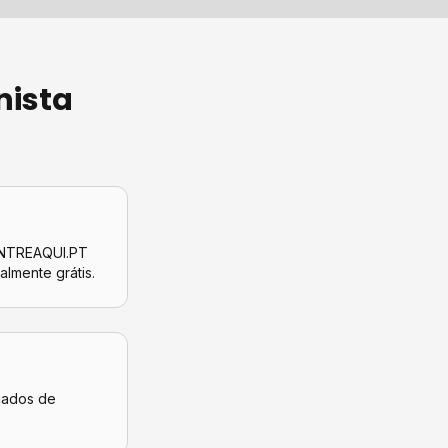
nista
CONTREAQUI.PT
talmente grátis.
icados de