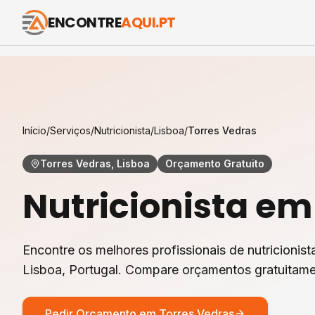
ENCONTRE
AQUI.PT
Início
/
Serviços
/
Nutricionista
/
Lisboa
/
Torres Vedras
Torres Vedras, Lisboa
Orçamento Gratuito
Nutricionista
e
Encontre os melhores profissionais de
nutricionist
Lisboa
, Portugal. Compare orçamentos gratuitame
Pedir Orçamento em
Torres Vedras