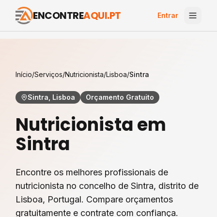
ENCONTRE
AQUI.PT
Entrar
Início
/
Serviços
/
Nutricionista
/
Lisboa
/
Sintra
Sintra, Lisboa
Orçamento Gratuito
Nutricionista
em
Sintra
Encontre os melhores profissionais de
nutricionista
no concelho de
Sintra
, distrito de
Lisboa
, Portugal. Compare orçamentos
gratuitamente e contrate com confiança.