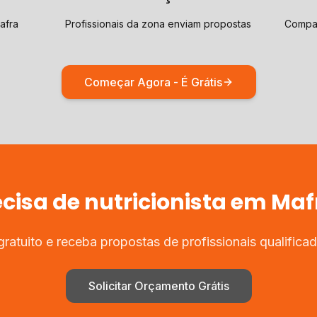
afra
Profissionais da zona enviam propostas
Compar
Começar Agora - É Grátis
ecisa de
nutricionista
em
Maf
atuito e receba propostas de profissionais qualific
Solicitar Orçamento Grátis