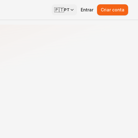
🇵🇹
Entrar
Criar conta
PT