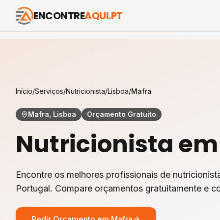
ENCONTRE
AQUI.PT
Início
/
Serviços
/
Nutricionista
/
Lisboa
/
Mafra
Mafra, Lisboa
Orçamento Gratuito
Nutricionista
e
Encontre os melhores profissionais de
nutricionist
Portugal. Compare orçamentos gratuitamente e co
Pedir Orçamento em
Mafra