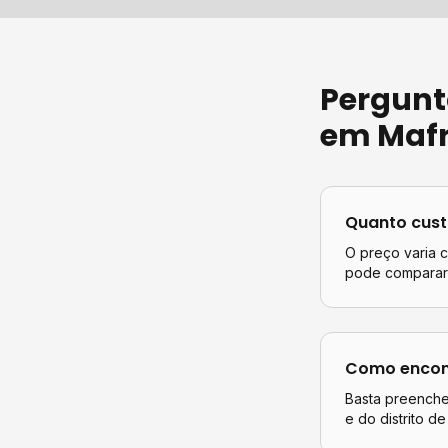
Pergunt
em
Maf
Quanto cus
O preço varia 
pode comparar 
Como encont
Basta preencher
e do distrito d