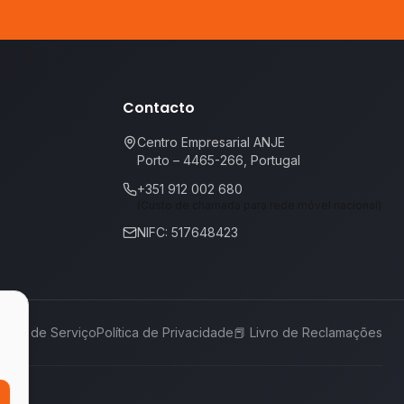
Contacto
Centro Empresarial ANJE
Porto – 4465-266, Portugal
+351 912 002 680
(Custo de chamada para rede móvel nacional)
NIFC: 517648423
rmos de Serviço
Política de Privacidade
📕
Livro de Reclamações
,