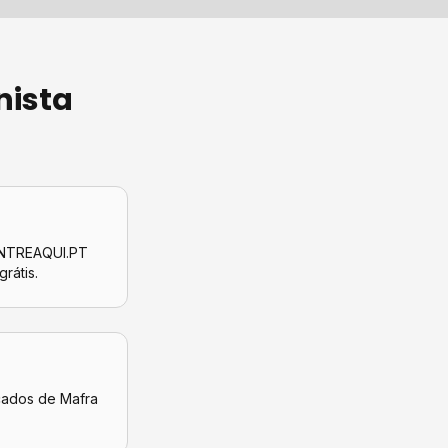
nista
CONTREAQUI.PT
grátis.
icados de
Mafra