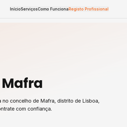
Início
Serviços
Como Funciona
Registo Profissional
m
Mafra
a
no concelho de
Mafra
, distrito de
Lisboa
,
ntrate com confiança.