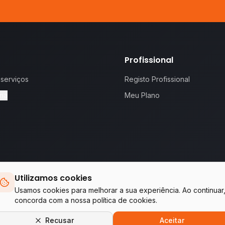
Profissional
 serviços
Registo Profissional
na
Meu Plano
Utilizamos cookies
 proposta.
Te
Usamos cookies para melhorar a sua experiência. Ao continuar
concorda com a nossa política de cookies.
Empresas do grupo WA Tecnologia & Serviços
Recusar
Aceitar