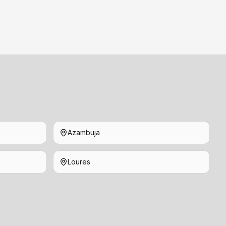
Azambuja
Loures