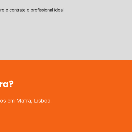
e e contrate o profissional ideal
ra
?
ados em
Mafra
,
Lisboa
.