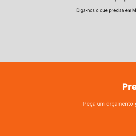
Diga-nos o que precisa em M
Pr
Peça um orçamento gr