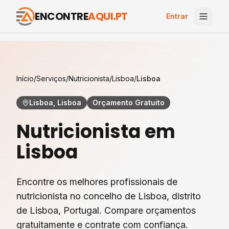
ENCONTRE
AQUI.PT
Entrar
Início
/
Serviços
/
Nutricionista
/
Lisboa
/
Lisboa
Lisboa, Lisboa
Orçamento Gratuito
Nutricionista
em
Lisboa
Encontre os melhores profissionais de
nutricionista
no concelho de
Lisboa
, distrito
de
Lisboa
, Portugal. Compare orçamentos
gratuitamente e contrate com confiança.