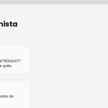
nista
CONTREAQUI.PT
e grátis.
icados de