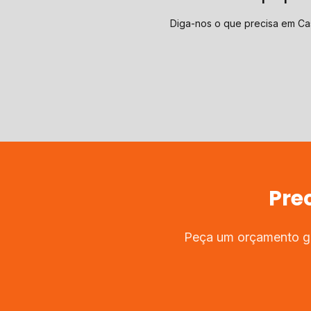
Diga-nos o que precisa em Ca
Pre
Peça um orçamento gra