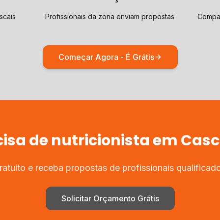
scais
Profissionais da zona enviam propostas
Compar
Começar Agora - É Grátis
cisa de
nutricionista
em
Casc
tuito e receba propostas de profissionais qualifica
Solicitar Orçamento Grátis