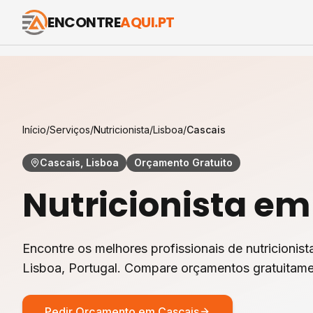
ENCONTRE
AQUI.PT
Início
/
Serviços
/
Nutricionista
/
Lisboa
/
Cascais
Cascais, Lisboa
Orçamento Gratuito
Nutricionista
e
Encontre os melhores profissionais de
nutricionist
Lisboa
, Portugal. Compare orçamentos gratuitame
Pedir Orçamento em
Cascais