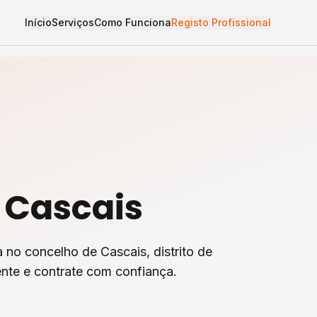
Início
Serviços
Como Funciona
Registo Profissional
m
Cascais
a
no concelho de
Cascais
, distrito de
nte e contrate com confiança.