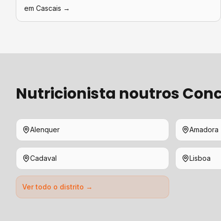
em
Cascais
→
Nutricionista
noutros Conc
Alenquer
Amadora
Cadaval
Lisboa
Ver todo o distrito →