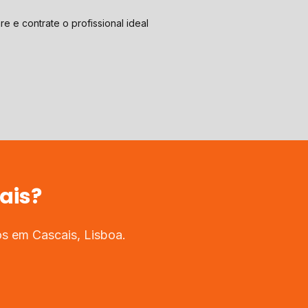
e e contrate o profissional ideal
ais
?
dos em
Cascais
,
Lisboa
.