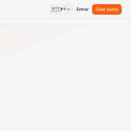
🇵🇹
Entrar
Criar conta
PT