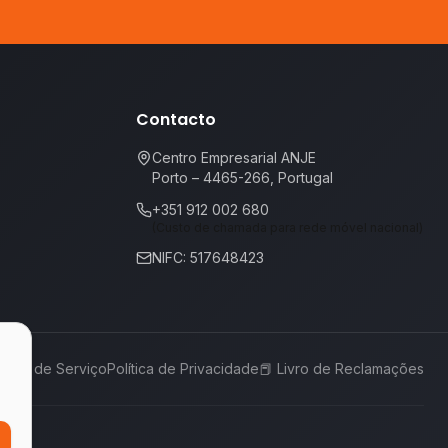
Contacto
Centro Empresarial ANJE
Porto – 4465-266, Portugal
+351 912 002 680
(Custo de chamada para rede móvel nacional)
NIFC: 517648423
rmos de Serviço
Política de Privacidade
📕
Livro de Reclamações
,