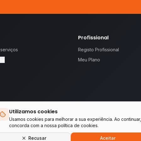
Profissional
 serviços
Registo Profissional
na
Meu Plano
Utilizamos cookies
 proposta.
Te
Usamos cookies para melhorar a sua experiência. Ao continuar
concorda com a nossa política de cookies.
Empresas do grupo WA Tecnologia & Serviços
Recusar
Aceitar