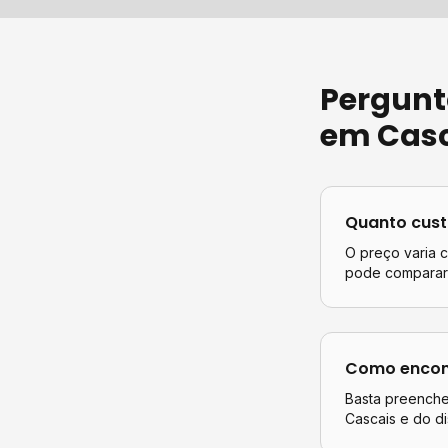
Pergunt
em
Cas
Quanto cus
O preço varia 
pode comparar 
Como encont
Basta preencher
Cascais
e do di