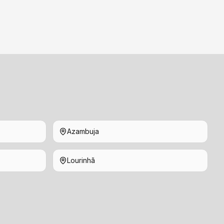
Azambuja
Lourinhã