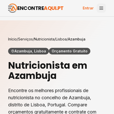
ENCONTRE
AQUI.PT
Entrar
Início
/
Serviços
/
Nutricionista
/
Lisboa
/
Azambuja
Azambuja, Lisboa
Orçamento Gratuito
Nutricionista
em
Azambuja
Encontre os melhores profissionais de
nutricionista
no concelho de
Azambuja
,
distrito de
Lisboa
, Portugal. Compare
orçamentos gratuitamente e contrate com