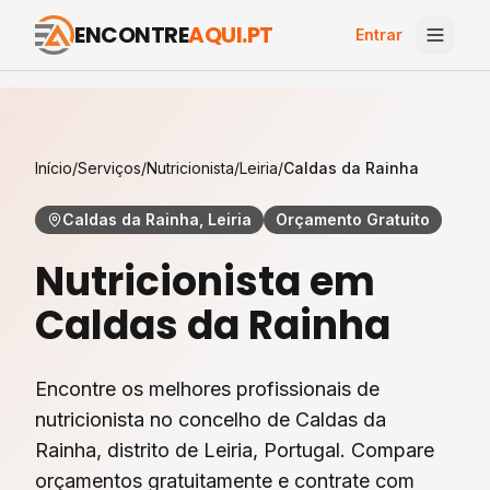
ENCONTRE
AQUI.PT
Entrar
Início
/
Serviços
/
Nutricionista
/
Leiria
/
Caldas da Rainha
Caldas da Rainha, Leiria
Orçamento Gratuito
Nutricionista
em
Caldas da Rainha
Encontre os melhores profissionais de
nutricionista
no concelho de
Caldas da
Rainha
, distrito de
Leiria
, Portugal. Compare
orçamentos gratuitamente e contrate com