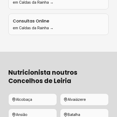
em
Caldas da Rainha
→
Consultas Online
em
Caldas da Rainha
→
Nutricionista
noutros
Concelhos de
Leiria
Alcobaça
Alvaiázere
Ansião
Batalha