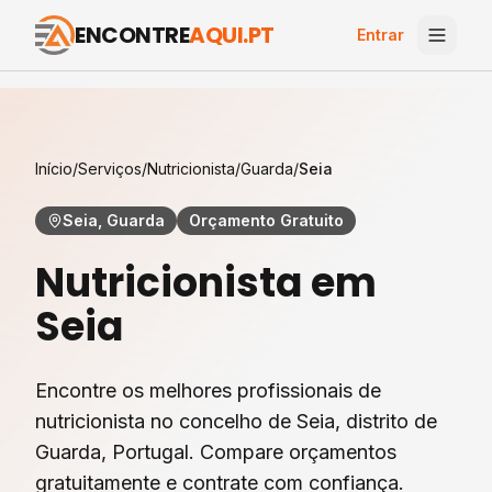
ENCONTRE
AQUI.PT
Entrar
Início
/
Serviços
/
Nutricionista
/
Guarda
/
Seia
Seia, Guarda
Orçamento Gratuito
Nutricionista
em
Seia
Encontre os melhores profissionais de
nutricionista
no concelho de
Seia
, distrito de
Guarda
, Portugal. Compare orçamentos
gratuitamente e contrate com confiança.