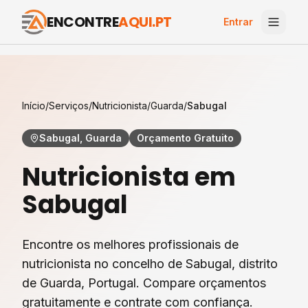
ENCONTRE
AQUI.PT
Entrar
Início
/
Serviços
/
Nutricionista
/
Guarda
/
Sabugal
Sabugal, Guarda
Orçamento Gratuito
Nutricionista
em
Sabugal
Encontre os melhores profissionais de
nutricionista
no concelho de
Sabugal
, distrito
de
Guarda
, Portugal. Compare orçamentos
gratuitamente e contrate com confiança.