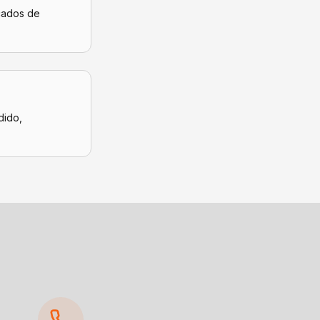
icados de
dido,