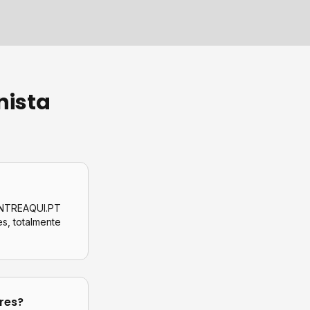
nista
CONTREAQUI.PT
es
, totalmente
res
?