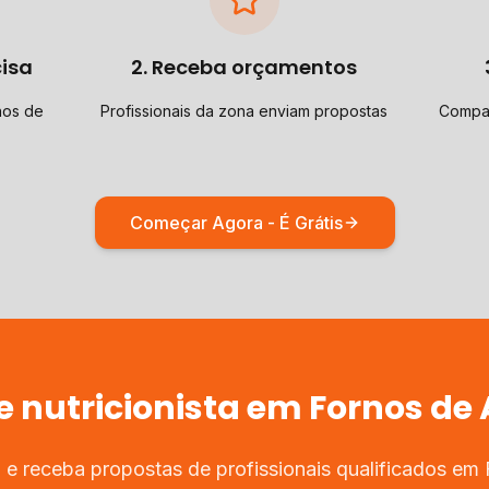
cisa
2. Receba orçamentos
nos de
Profissionais da zona enviam propostas
Compar
Começar Agora - É Grátis
de
nutricionista
em
Fornos de 
 e receba propostas de profissionais qualificados em