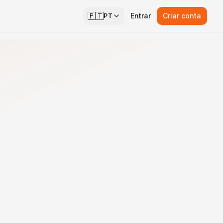
🇵🇹
Entrar
Criar conta
PT