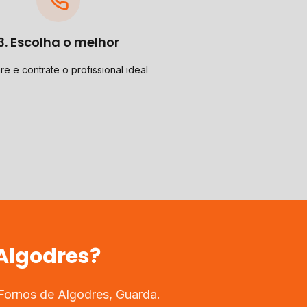
3. Escolha o melhor
e e contrate o profissional ideal
Algodres
?
Fornos de Algodres
,
Guarda
.