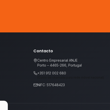
Contacto
Centro Empresarial ANJE
Porto – 4465-266, Portugal
+351 912 002 680
(Custo de chamada para rede móvel nacional)
NIFC: 517648423