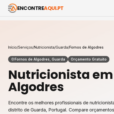
ENCONTRE
AQUI.PT
Início
/
Serviços
/
Nutricionista
/
Guarda
/
Fornos de Algodres
Fornos de Algodres, Guarda
Orçamento Gratuito
Nutricionista
e
Algodres
Encontre os melhores profissionais de
nutricionist
distrito de
Guarda
, Portugal. Compare orçamentos