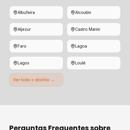
Albufeira
Alcoutim
Aljezur
Castro Marim
Faro
Lagoa
Lagos
Loulé
Ver todo o distrito →
Perguntas Frequentes sobre