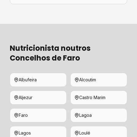
Nutricionista
noutros
Concelhos de
Faro
Albufeira
Alcoutim
Aljezur
Castro Marim
Faro
Lagoa
Lagos
Loulé