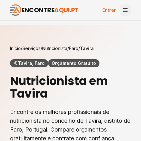
ENCONTRE
AQUI.PT
Entrar
Início
/
Serviços
/
Nutricionista
/
Faro
/
Tavira
Tavira, Faro
Orçamento Gratuito
Nutricionista
em
Tavira
Encontre os melhores profissionais de
nutricionista
no concelho de
Tavira
, distrito de
Faro
, Portugal. Compare orçamentos
gratuitamente e contrate com confiança.