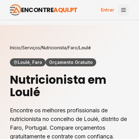
ENCONTRE
AQUI.PT
Entrar
Início
/
Serviços
/
Nutricionista
/
Faro
/
Loulé
Loulé, Faro
Orçamento Gratuito
Nutricionista
em
Loulé
Encontre os melhores profissionais de
nutricionista
no concelho de
Loulé
, distrito de
Faro
, Portugal. Compare orçamentos
gratuitamente e contrate com confiança.