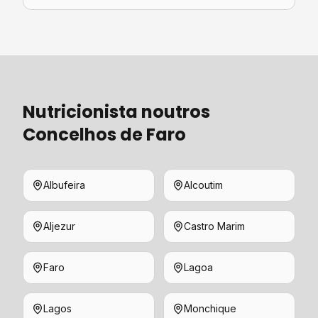
Nutricionista
noutros
Concelhos de
Faro
Albufeira
Alcoutim
Aljezur
Castro Marim
Faro
Lagoa
Lagos
Monchique