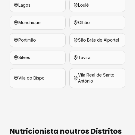
Lagos
Loulé
Monchique
Olhão
Portimão
São Brás de Alportel
Silves
Tavira
Vila Real de Santo
Vila do Bispo
António
Nutricionista
noutros Distritos