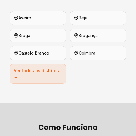
Aveiro
Beja
Braga
Bragança
Castelo Branco
Coimbra
Ver todos os distritos
→
Como Funciona