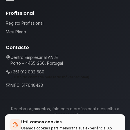
Profissional
Registo Profissional
Meu Plano
Contacto
Centro Empresarial ANJE
Porto – 4465-266, Portugal
+351 912 002 680
(Custo de chamada para rede móvel nacional)
NIFC: 517648423
Receba orçamentos, fale com o profissional e escolha a
melhor proposta.
Utilizamos cookies
Termos de Serviço
Política de Privacidade
📕
Livro de Reclamações
Usamos cookies para melhorar a sua experiência. Ao