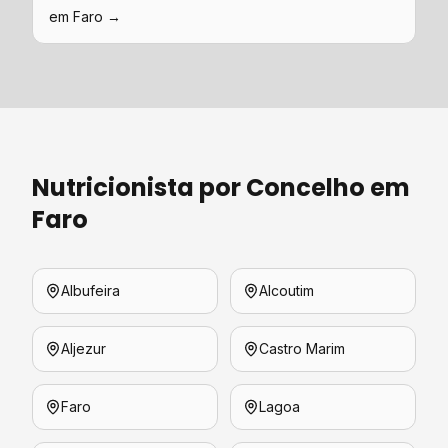
em
Faro
→
Nutricionista
por Concelho em
Faro
Albufeira
Alcoutim
Aljezur
Castro Marim
Faro
Lagoa