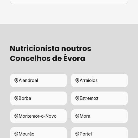
Nutricionista
noutros
Concelhos de
Évora
Alandroal
Arraiolos
Borba
Estremoz
Montemor-o-Novo
Mora
Mourão
Portel