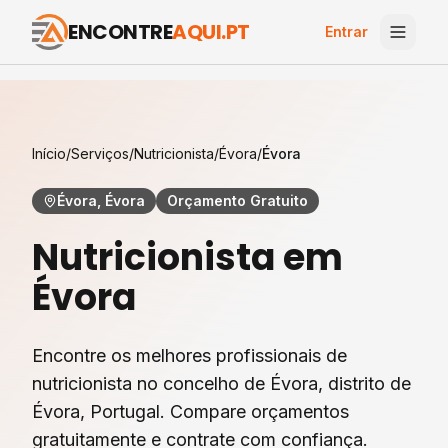
ENCONTRE
AQUI.PT
Entrar
Início
/
Serviços
/
Nutricionista
/
Évora
/
Évora
Évora, Évora
Orçamento Gratuito
Nutricionista
em
Évora
Encontre os melhores profissionais de
nutricionista
no concelho de
Évora
, distrito de
Évora
, Portugal. Compare orçamentos
gratuitamente e contrate com confiança.