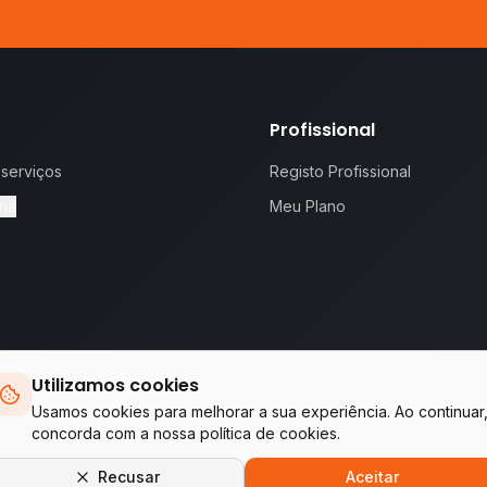
Profissional
 serviços
Registo Profissional
na
Meu Plano
Utilizamos cookies
 proposta.
Te
Usamos cookies para melhorar a sua experiência. Ao continuar
concorda com a nossa política de cookies.
Empresas do grupo WA Tecnologia & Serviços
Recusar
Aceitar