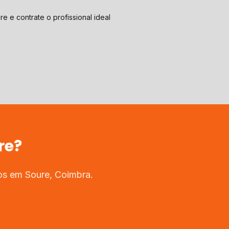
e e contrate o profissional ideal
re
?
dos em
Soure
,
Coimbra
.