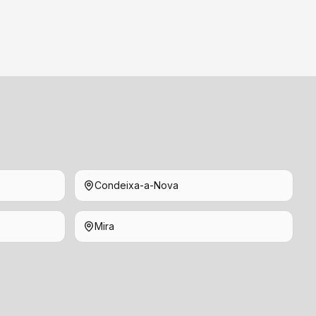
Condeixa-a-Nova
Mira