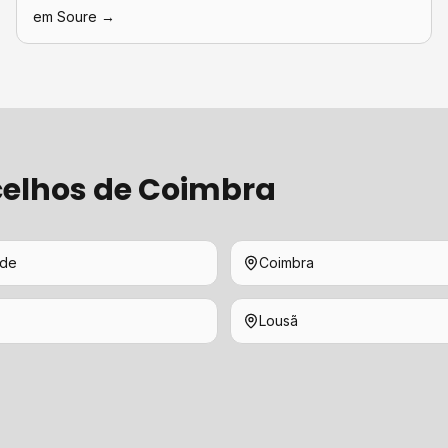
em
Soure
→
elhos de
Coimbra
ede
Coimbra
Lousã