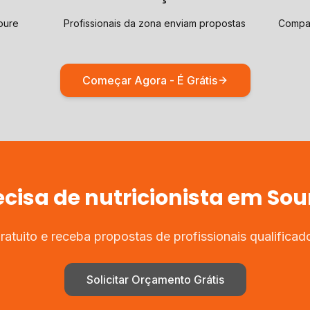
oure
Profissionais da zona enviam propostas
Compar
Começar Agora - É Grátis
ecisa de
nutricionista
em
Sou
atuito e receba propostas de profissionais qualifica
Solicitar Orçamento Grátis