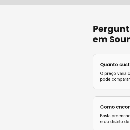
Pergunt
em
Sou
Quanto cus
O preço varia 
pode comparar 
Como encont
Basta preencher
e do distrito d