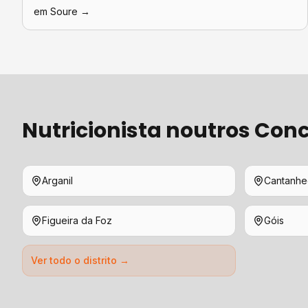
em
Soure
→
Nutricionista
noutros Conc
Arganil
Cantanh
Figueira da Foz
Góis
Ver todo o distrito →