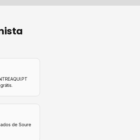
nista
CONTREAQUI.PT
grátis.
icados de
Soure