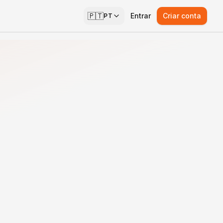
🇵🇹
Entrar
Criar conta
PT