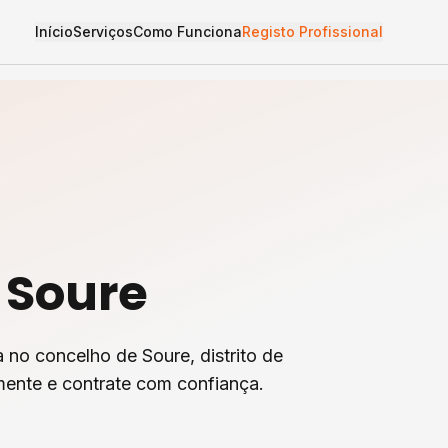
Início
Serviços
Como Funciona
Registo Profissional
m
Soure
a
no concelho de
Soure
, distrito de
mente e contrate com confiança.