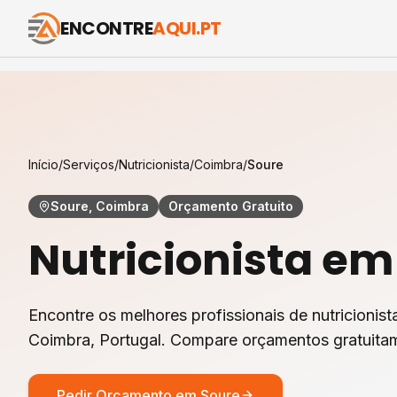
ENCONTRE
AQUI.PT
Início
/
Serviços
/
Nutricionista
/
Coimbra
/
Soure
Soure, Coimbra
Orçamento Gratuito
Nutricionista
e
Encontre os melhores profissionais de
nutricionist
Coimbra
, Portugal. Compare orçamentos gratuita
Pedir Orçamento em
Soure