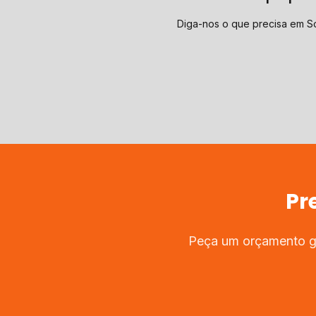
Diga-nos o que precisa em S
Pr
Peça um orçamento gr