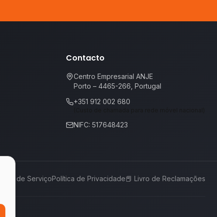
Contacto
Centro Empresarial ANJE
Porto – 4465-266, Portugal
+351 912 002 680
(Custo de chamada para rede móvel nacional)
NIFC: 517648423
rmos de Serviço
Política de Privacidade
📕
Livro de Reclamações
,