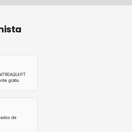
nista
CONTREAQUI.PT
ente grátis.
icados de