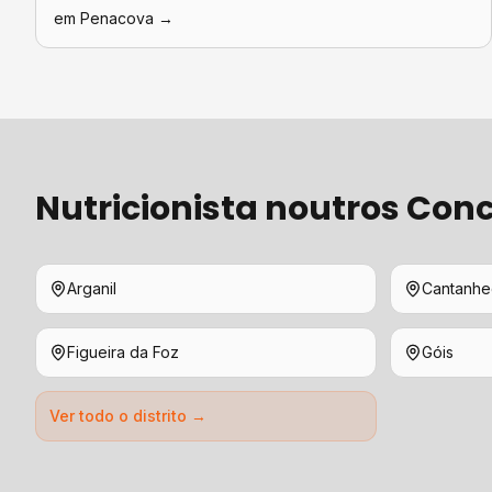
em
Penacova
→
Nutricionista
noutros Conc
Arganil
Cantanh
Figueira da Foz
Góis
Ver todo o distrito →