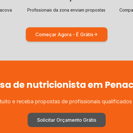
nacova
Profissionais da zona enviam propostas
Compar
Começar Agora - É Grátis
isa de
nutricionista
em
Pena
uito e receba propostas de profissionais qualificado
Solicitar Orçamento Grátis