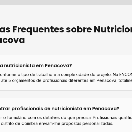
as Frequentes sobre
Nutricio
acova
ta
nutricionista
em
Penacova
?
conforme o tipo de trabalho e a complexidade do projeto. Na EN
até 5 orçamentos de profissionais diferentes em
Penacova
, totalm
rar profissionais de
nutricionista
em
Penacova
?
 o formulário com os detalhes do que precisa. Profissionais qualif
distrito de
Coimbra
enviam-lhe propostas personalizadas.