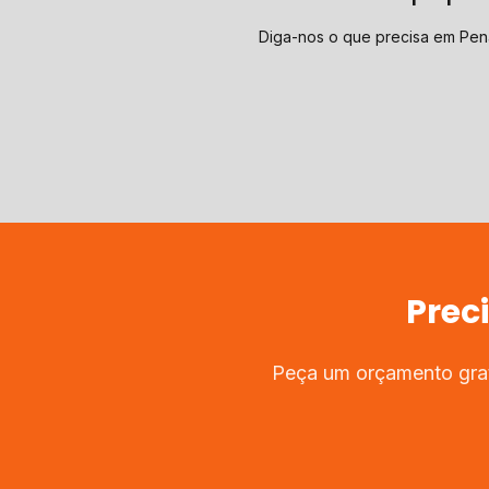
Diga-nos o que precisa em Pe
Prec
Peça um orçamento grat