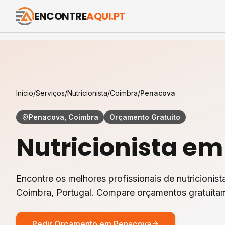
ENCONTRE
AQUI.PT
Início
/
Serviços
/
Nutricionista
/
Coimbra
/
Penacova
Penacova, Coimbra
Orçamento Gratuito
Nutricionista
e
Encontre os melhores profissionais de
nutricionist
Coimbra
, Portugal. Compare orçamentos gratuita
Pedir Orçamento em
Penacova