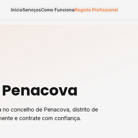
Início
Serviços
Como Funciona
Registo Profissional
m
Penacova
a
no concelho de
Penacova
, distrito de
mente e contrate com confiança.