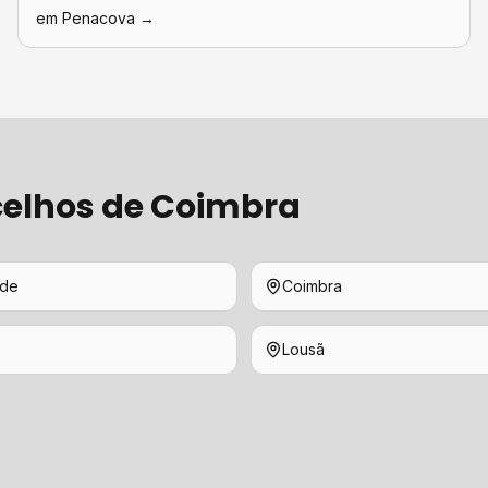
em
Penacova
→
elhos de
Coimbra
ede
Coimbra
Lousã