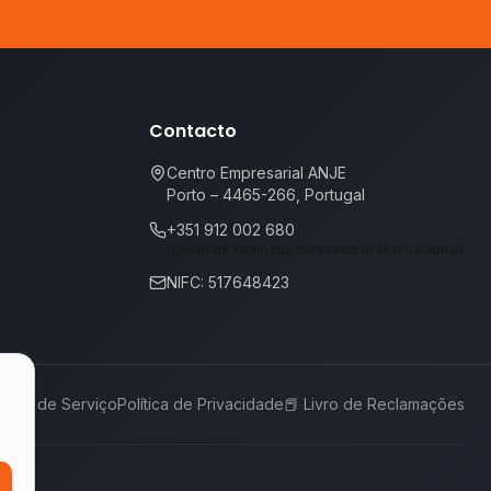
Contacto
Centro Empresarial ANJE
Porto – 4465-266, Portugal
+351 912 002 680
(Custo de chamada para rede móvel nacional)
NIFC: 517648423
rmos de Serviço
Política de Privacidade
📕
Livro de Reclamações
,