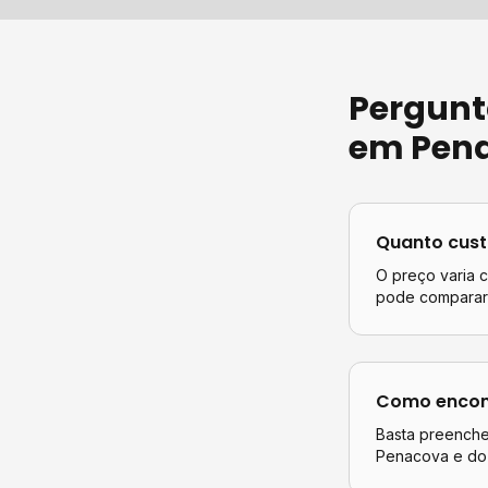
Pergunt
em
Pen
Quanto cus
O preço varia 
pode comparar 
Como encont
Basta preencher
Penacova
e do 