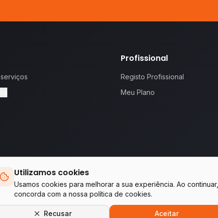
Profissional
 serviços
Registo Profissional
na
Meu Plano
Utilizamos cookies
 proposta.
Te
Usamos cookies para melhorar a sua experiência. Ao continuar
concorda com a nossa política de cookies.
Empresas do grupo WA Tecnologia & Serviços
Recusar
Aceitar