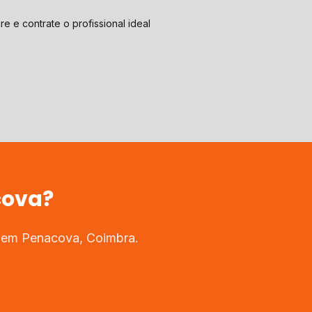
e e contrate o profissional ideal
cova
?
s em
Penacova
,
Coimbra
.