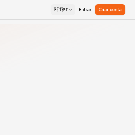
🇵🇹
Entrar
Criar conta
PT