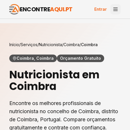
ENCONTRE
AQUI.PT
Entrar
Início
/
Serviços
/
Nutricionista
/
Coimbra
/
Coimbra
Coimbra, Coimbra
Orçamento Gratuito
Nutricionista
em
Coimbra
Encontre os melhores profissionais de
nutricionista
no concelho de
Coimbra
, distrito
de
Coimbra
, Portugal. Compare orçamentos
gratuitamente e contrate com confiança.