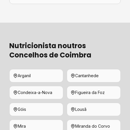
Nutricionista
noutros
Concelhos de
Coimbra
Arganil
Cantanhede
Condeixa-a-Nova
Figueira da Foz
Góis
Lousã
Mira
Miranda do Corvo