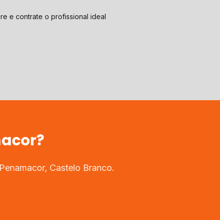
e e contrate o profissional ideal
acor
?
Penamacor
,
Castelo Branco
.