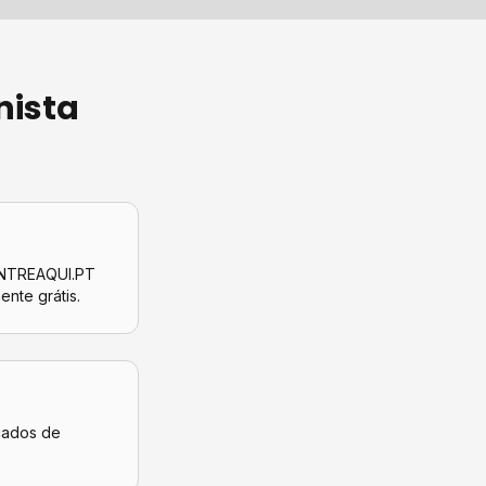
nista
CONTREAQUI.PT
mente grátis.
icados de