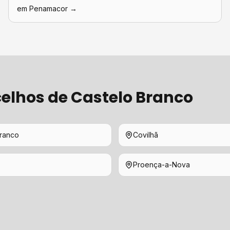
em
Penamacor
→
elhos de
Castelo Branco
Branco
Covilhã
Proença-a-Nova