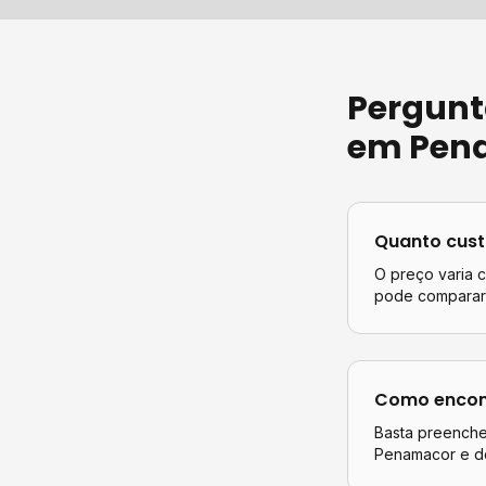
Pergunt
em
Pen
Quanto cus
O preço varia 
pode comparar 
Como encont
Basta preencher
Penamacor
e do