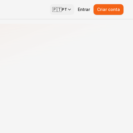
🇵🇹
Entrar
Criar conta
PT