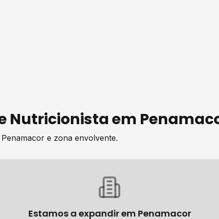
de
Nutricionista
em
Penamac
e
Penamacor
e zona envolvente.
Estamos a expandir em
Penamacor