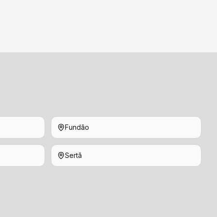
Fundão
Sertã