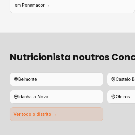
em
Penamacor
→
Nutricionista
noutros Conc
Belmonte
Castelo 
Idanha-a-Nova
Oleiros
Ver todo o distrito →