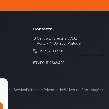
Contacto
Centro Empresarial ANJE
Porto – 4465-266, Portugal
+351 912 002 680
(Custo de chamada para rede móvel nacional)
NIFC: 517648423
rmos de Serviço
Política de Privacidade
📕
Livro de Reclamações
,