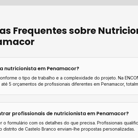
as Frequentes sobre
Nutricio
amacor
ta
nutricionista
em
Penamacor
?
conforme o tipo de trabalho e a complexidade do projeto. Na EN
até 5 orçamentos de profissionais diferentes em
Penamacor
, total
rar profissionais de
nutricionista
em
Penamacor
?
 o formulário com os detalhes do que precisa. Profissionais qualif
 distrito de
Castelo Branco
enviam-lhe propostas personalizadas.