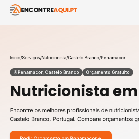
ENCONTRE
AQUI.PT
Início
/
Serviços
/
Nutricionista
/
Castelo Branco
/
Penamacor
Penamacor, Castelo Branco
Orçamento Gratuito
Nutricionista
e
Encontre os melhores profissionais de
nutricionist
Castelo Branco
, Portugal. Compare orçamentos gr
Pedir Orçamento em
Penamacor