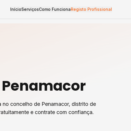
Início
Serviços
Como Funciona
Registo Profissional
m
Penamacor
a
no concelho de
Penamacor
, distrito de
atuitamente e contrate com confiança.