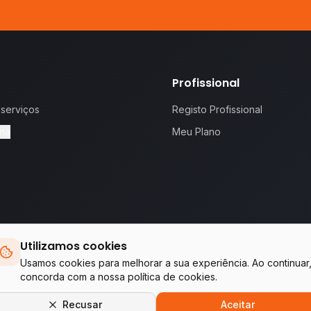
Profissional
 serviços
Registo Profissional
na
Meu Plano
Utilizamos cookies
 proposta.
Te
Usamos cookies para melhorar a sua experiência. Ao continuar
concorda com a nossa política de cookies.
Empresas do grupo WA Tecnologia & Serviços
Recusar
Aceitar