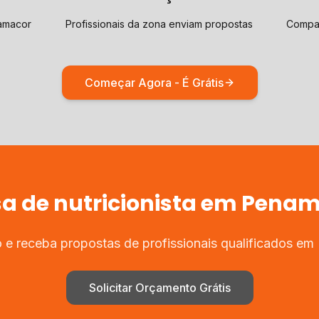
amacor
Profissionais da zona enviam propostas
Compar
Começar Agora - É Grátis
sa de
nutricionista
em
Penam
 e receba propostas de profissionais qualificados em
Solicitar Orçamento Grátis