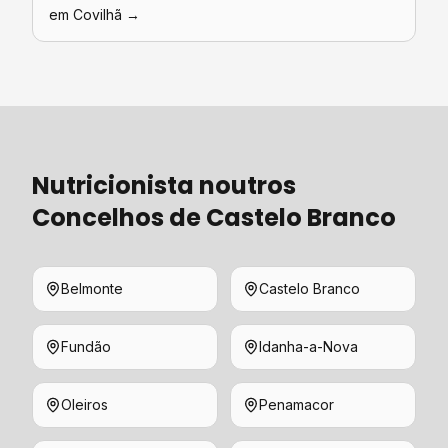
em
Covilhã
→
Nutricionista
noutros
Concelhos de
Castelo Branco
Belmonte
Castelo Branco
Fundão
Idanha-a-Nova
Oleiros
Penamacor