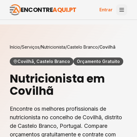
ENCONTRE
AQUI.PT
Entrar
Início
/
Serviços
/
Nutricionista
/
Castelo Branco
/
Covilhã
Covilhã, Castelo Branco
Orçamento Gratuito
Nutricionista
em
Covilhã
Encontre os melhores profissionais de
nutricionista
no concelho de
Covilhã
, distrito
de
Castelo Branco
, Portugal. Compare
orçamentos gratuitamente e contrate com