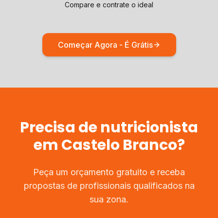
Compare e contrate o ideal
Começar Agora - É Grátis
Precisa de
nutricionista
em
Castelo Branco
?
Peça um orçamento gratuito e receba
propostas de profissionais qualificados na
sua zona.