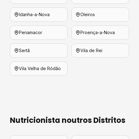
Idanha-a-Nova
Oleiros
Penamacor
Proença-a-Nova
Sertã
Vila de Rei
Vila Velha de Ródão
Nutricionista
noutros Distritos