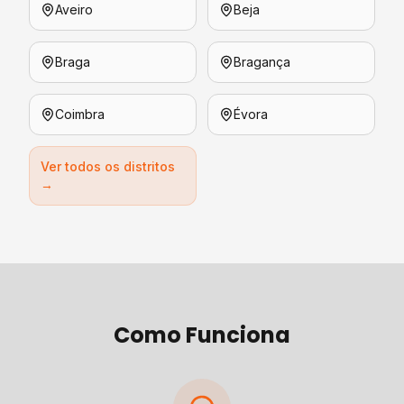
Aveiro
Beja
Braga
Bragança
Coimbra
Évora
Ver todos os distritos
→
Como Funciona