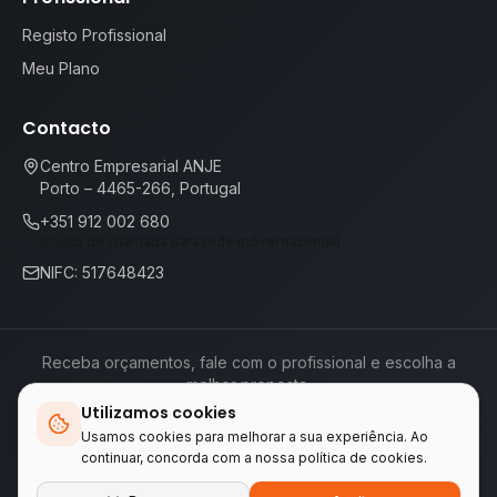
Registo Profissional
Meu Plano
Contacto
Centro Empresarial ANJE
Porto – 4465-266, Portugal
+351 912 002 680
(Custo de chamada para rede móvel nacional)
NIFC: 517648423
Receba orçamentos, fale com o profissional e escolha a
melhor proposta.
Utilizamos cookies
Termos de Serviço
Política de Privacidade
📕
Livro de Reclamações
Usamos cookies para melhorar a sua experiência. Ao
continuar, concorda com a nossa política de cookies.