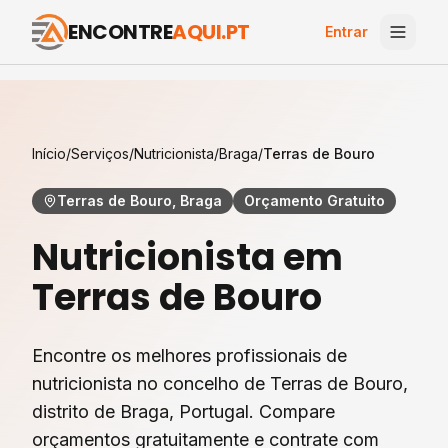
ENCONTRE
AQUI.PT
Entrar
Início
/
Serviços
/
Nutricionista
/
Braga
/
Terras de Bouro
Terras de Bouro, Braga
Orçamento Gratuito
Nutricionista
em
Terras de Bouro
Encontre os melhores profissionais de
nutricionista
no concelho de
Terras de Bouro
,
distrito de
Braga
, Portugal. Compare
orçamentos gratuitamente e contrate com