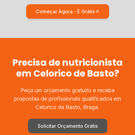
Começar Agora - É Grátis
Precisa de
nutricionista
em
Celorico de Basto
?
Peça um orçamento gratuito e receba
propostas de profissionais qualificados em
Celorico de Basto
,
Braga
.
Solicitar Orçamento Grátis