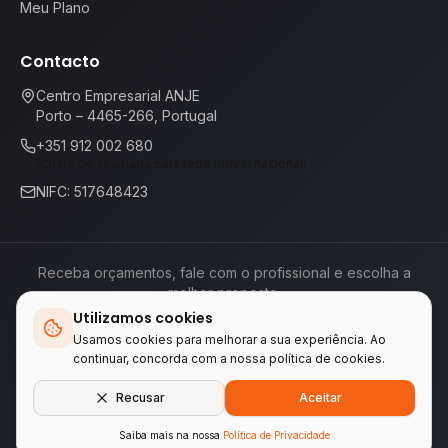
Meu Plano
Contacto
Centro Empresarial ANJE
Porto – 4465-266, Portugal
+351 912 002 680
(Custo de chamada para rede móvel nacional)
NIFC: 517648423
Receba orçamentos, fale com o profissional e escolha a
melhor proposta.
Utilizamos cookies
Termos de Serviço
Política de Privacidade
📕
Livro de Reclamações
Usamos cookies para melhorar a sua experiência. Ao
continuar, concorda com a nossa política de cookies.
Empresas do grupo WA Tecnologia & Serviços
Recusar
Aceitar
LINKEIFY
•
ENCONTREAQUI.PT
Saiba mais na nossa
Política de Privacidade
© 2026 ENCONTREAQUI.PT.
Todos os direitos reservados
.