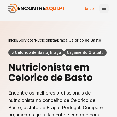
ENCONTRE
AQUI.PT
Entrar
Início
/
Serviços
/
Nutricionista
/
Braga
/
Celorico de Basto
Celorico de Basto, Braga
Orçamento Gratuito
Nutricionista
em
Celorico de Basto
Encontre os melhores profissionais de
nutricionista
no concelho de
Celorico de
Basto
, distrito de
Braga
, Portugal. Compare
orçamentos gratuitamente e contrate com