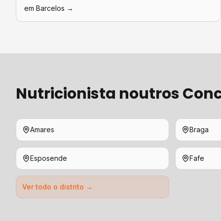
em
Barcelos
→
Nutricionista
noutros Conc
Amares
Braga
Esposende
Fafe
Ver todo o distrito →