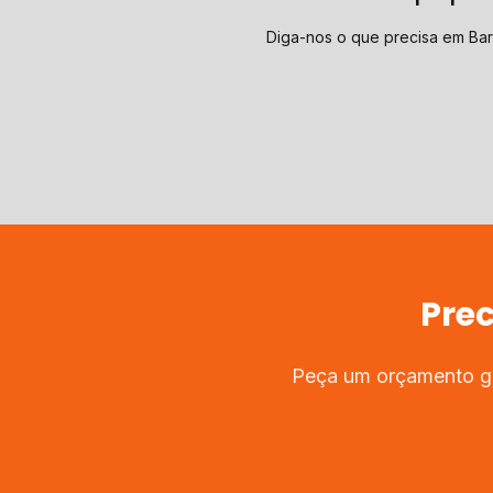
Diga-nos o que precisa em Ba
Prec
Peça um orçamento gra