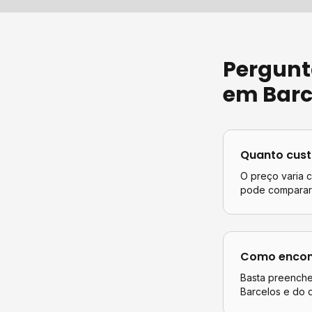
Pergunt
em
Barc
Quanto cus
O preço varia 
pode comparar 
Como encont
Basta preencher
Barcelos
e do d