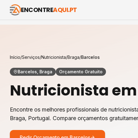
ENCONTRE
AQUI.PT
Início
/
Serviços
/
Nutricionista
/
Braga
/
Barcelos
Barcelos, Braga
Orçamento Gratuito
Nutricionista
e
Encontre os melhores profissionais de
nutricionist
Braga
, Portugal. Compare orçamentos gratuitamen
Pedir Orçamento em
Barcelos