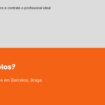
e e contrate o profissional ideal
los
?
dos em
Barcelos
,
Braga
.