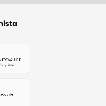
nista
CONTREAQUI.PT
te grátis.
icados de