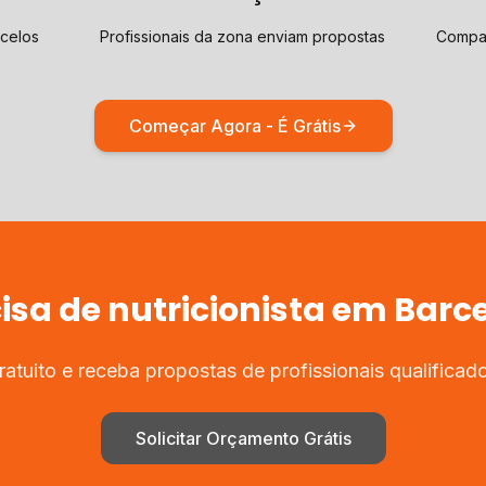
rcelos
Profissionais da zona enviam propostas
Compar
Começar Agora - É Grátis
isa de
nutricionista
em
Barce
tuito e receba propostas de profissionais qualifica
Solicitar Orçamento Grátis