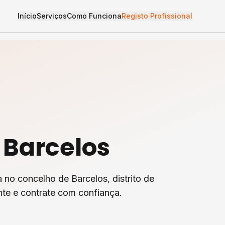
Início
Serviços
Como Funciona
Registo Profissional
m
Barcelos
a
no concelho de
Barcelos
, distrito de
te e contrate com confiança.