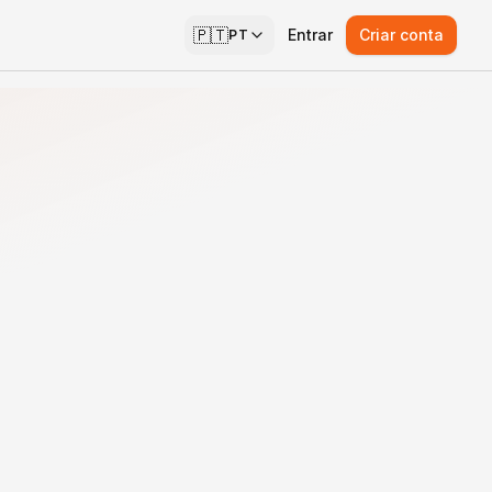
🇵🇹
Entrar
Criar conta
PT