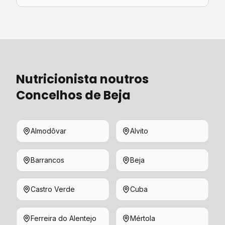
Nutricionista
noutros
Concelhos de
Beja
Almodôvar
Alvito
Barrancos
Beja
Castro Verde
Cuba
Ferreira do Alentejo
Mértola