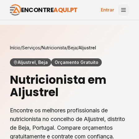
ENCONTRE
AQUI.PT
Entrar
Início
/
Serviços
/
Nutricionista
/
Beja
/
Aljustrel
Aljustrel, Beja
Orçamento Gratuito
Nutricionista
em
Aljustrel
Encontre os melhores profissionais de
nutricionista
no concelho de
Aljustrel
, distrito
de
Beja
, Portugal. Compare orçamentos
gratuitamente e contrate com confiança.