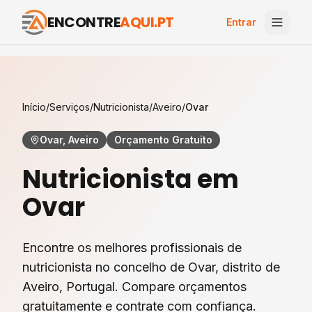
ENCONTRE
AQUI.PT
Entrar
Início
/
Serviços
/
Nutricionista
/
Aveiro
/
Ovar
Ovar, Aveiro
Orçamento Gratuito
Nutricionista
em
Ovar
Encontre os melhores profissionais de
nutricionista
no concelho de
Ovar
, distrito de
Aveiro
, Portugal. Compare orçamentos
gratuitamente e contrate com confiança.