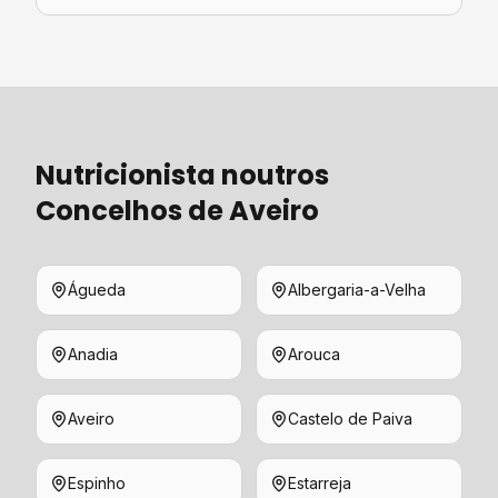
Nutricionista
noutros
Concelhos de
Aveiro
Águeda
Albergaria-a-Velha
Anadia
Arouca
Aveiro
Castelo de Paiva
Espinho
Estarreja