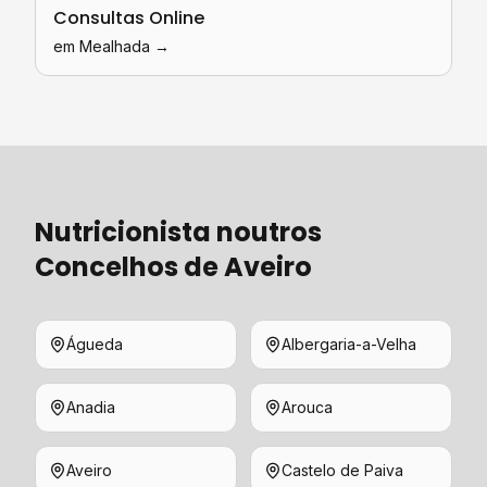
Consultas Online
em
Mealhada
→
Nutricionista
noutros
Concelhos de
Aveiro
Águeda
Albergaria-a-Velha
Anadia
Arouca
Aveiro
Castelo de Paiva