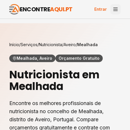
ENCONTRE
AQUI.PT
Entrar
Início
/
Serviços
/
Nutricionista
/
Aveiro
/
Mealhada
Mealhada, Aveiro
Orçamento Gratuito
Nutricionista
em
Mealhada
Encontre os melhores profissionais de
nutricionista
no concelho de
Mealhada
,
distrito de
Aveiro
, Portugal. Compare
orçamentos gratuitamente e contrate com