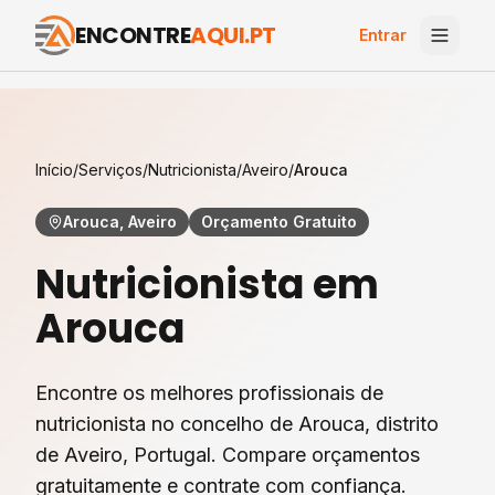
ENCONTRE
AQUI.PT
Entrar
Início
/
Serviços
/
Nutricionista
/
Aveiro
/
Arouca
Arouca, Aveiro
Orçamento Gratuito
Nutricionista
em
Arouca
Encontre os melhores profissionais de
nutricionista
no concelho de
Arouca
, distrito
de
Aveiro
, Portugal. Compare orçamentos
gratuitamente e contrate com confiança.