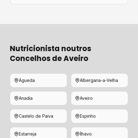
Nutricionista
noutros
Concelhos de
Aveiro
Águeda
Albergaria-a-Velha
Anadia
Aveiro
Castelo de Paiva
Espinho
Estarreja
Ílhavo