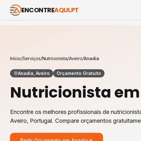
ENCONTRE
AQUI.PT
Início
/
Serviços
/
Nutricionista
/
Aveiro
/
Anadia
Anadia, Aveiro
Orçamento Gratuito
Nutricionista
e
Encontre os melhores profissionais de
nutricionist
Aveiro
, Portugal. Compare orçamentos gratuitame
Pedir Orçamento em
Anadia