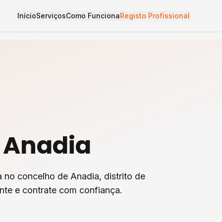
Início
Serviços
Como Funciona
Registo Profissional
m
Anadia
a
no concelho de
Anadia
, distrito de
nte e contrate com confiança.