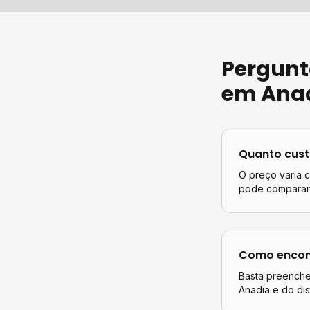
Pergunt
em
Ana
Quanto cus
O preço varia 
pode comparar 
Como encont
Basta preencher
Anadia
e do dis