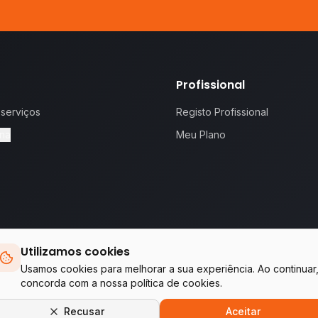
Profissional
 serviços
Registo Profissional
na
Meu Plano
Utilizamos cookies
 proposta.
Te
Usamos cookies para melhorar a sua experiência. Ao continuar
concorda com a nossa política de cookies.
Empresas do grupo WA Tecnologia & Serviços
Recusar
Aceitar