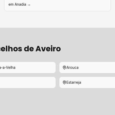
em
Anadia
→
elhos de
Aveiro
a-a-Velha
Arouca
Estarreja