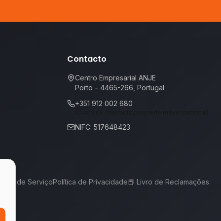
Contacto
Centro Empresarial ANJE
Porto – 4465-266, Portugal
+351 912 002 680
(Custo de chamada para rede móvel nacional)
NIFC: 517648423
rmos de Serviço
Política de Privacidade
📕
Livro de Reclamações
,