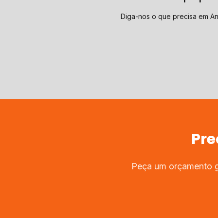
Diga-nos o que precisa em A
Pre
Peça um orçamento gr