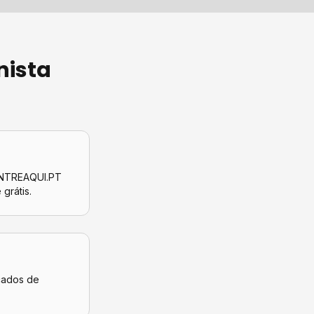
nista
CONTREAQUI.PT
 grátis.
icados de