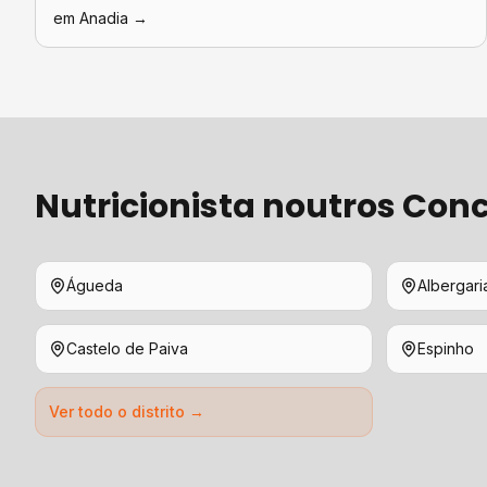
em
Anadia
→
Nutricionista
noutros Conc
Águeda
Albergari
Castelo de Paiva
Espinho
Ver todo o distrito →