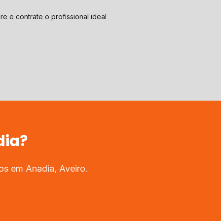
e e contrate o profissional ideal
dia
?
dos em
Anadia
,
Aveiro
.