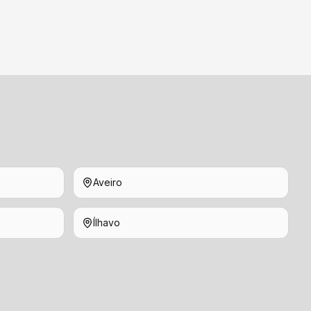
Aveiro
Ílhavo