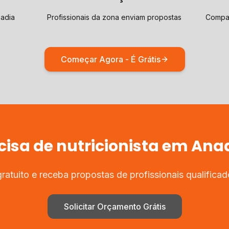
nadia
Profissionais da zona enviam propostas
Compar
Começar Agora - É Grátis
cisa de
nutricionista
em
Ana
atuito e receba propostas de profissionais qualifica
Solicitar Orçamento Grátis