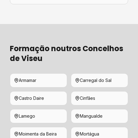
Formação
noutros Concelhos
de
Viseu
Armamar
Carregal do Sal
Castro Daire
Cinfães
Lamego
Mangualde
Moimenta da Beira
Mortágua