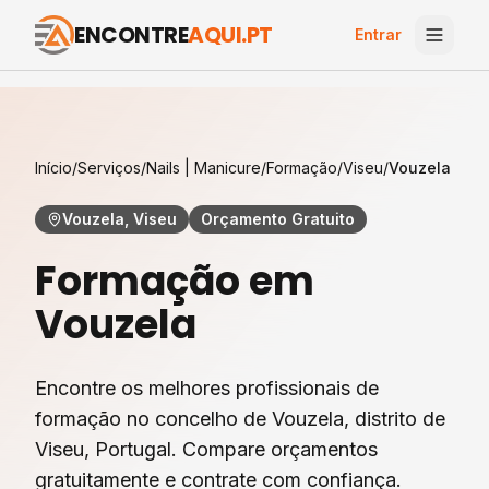
ENCONTRE
AQUI.PT
Entrar
Início
/
Serviços
/
Nails | Manicure
/
Formação
/
Viseu
/
Vouzela
Vouzela, Viseu
Orçamento Gratuito
Formação
em
Vouzela
Encontre os melhores profissionais de
formação
no concelho de
Vouzela
, distrito de
Viseu
, Portugal. Compare orçamentos
gratuitamente e contrate com confiança.