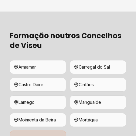
Formação
noutros Concelhos
de
Viseu
Armamar
Carregal do Sal
Castro Daire
Cinfães
Lamego
Mangualde
Moimenta da Beira
Mortágua