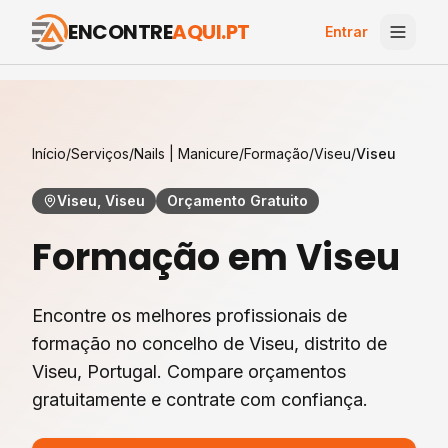
ENCONTRE
AQUI.PT
Entrar
Início
/
Serviços
/
Nails | Manicure
/
Formação
/
Viseu
/
Viseu
Viseu, Viseu
Orçamento Gratuito
Formação
em
Viseu
Encontre os melhores profissionais de
formação
no concelho de
Viseu
, distrito de
Viseu
, Portugal. Compare orçamentos
gratuitamente e contrate com confiança.