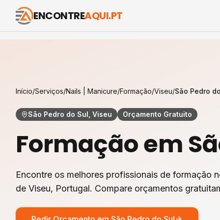
ENCONTRE
AQUI.PT
Início
/
Serviços
/
Nails | Manicure
/
Formação
/
Viseu
/
São Pedro do
São Pedro do Sul, Viseu
Orçamento Gratuito
Formação
em
Sã
Encontre os melhores profissionais de
formação
n
de
Viseu
, Portugal. Compare orçamentos gratuita
Pedir Orçamento em
São Pedro do Sul