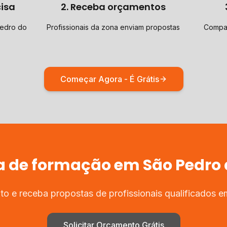
cisa
2. Receba orçamentos
Pedro do
Profissionais da zona enviam propostas
Compar
Começar Agora - É Grátis
a de
formação
em
São Pedro 
to e receba propostas de profissionais qualificados 
Solicitar Orçamento Grátis