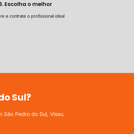
3. Escolha o melhor
e e contrate o profissional ideal
do Sul
?
em
São Pedro do Sul
,
Viseu
.