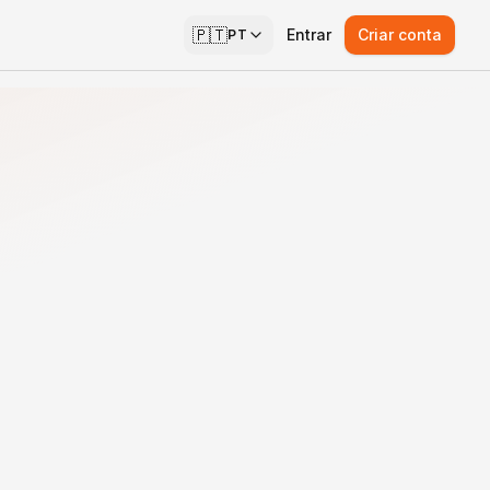
🇵🇹
Entrar
Criar conta
PT