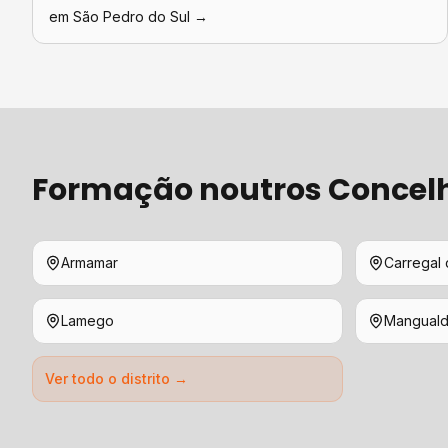
em
São Pedro do Sul
→
Formação
noutros Concel
Armamar
Carregal 
Lamego
Mangual
Ver todo o distrito →