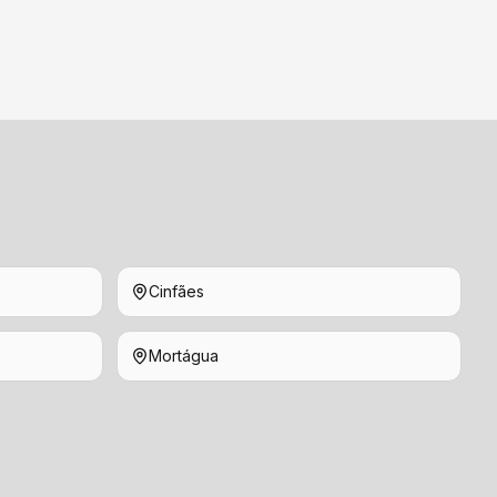
Cinfães
Mortágua