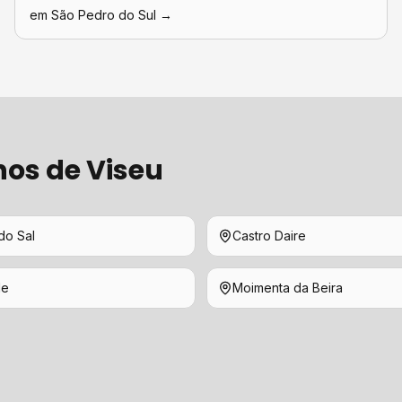
em
São Pedro do Sul
→
hos de
Viseu
do Sal
Castro Daire
de
Moimenta da Beira