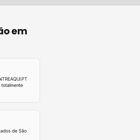
ão
em
CONTREAQUI.PT
, totalmente
icados de
São