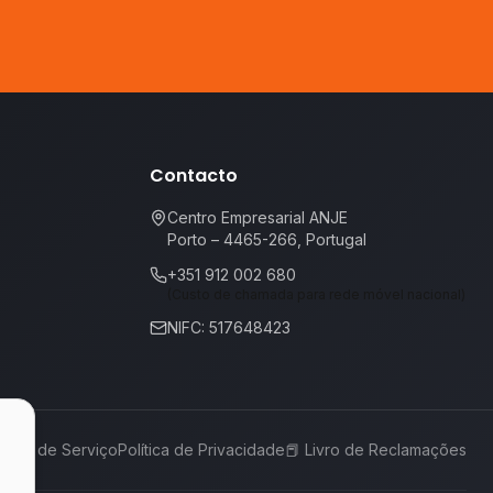
Contacto
Centro Empresarial ANJE
Porto – 4465-266, Portugal
+351 912 002 680
(Custo de chamada para rede móvel nacional)
NIFC: 517648423
rmos de Serviço
Política de Privacidade
📕
Livro de Reclamações
,