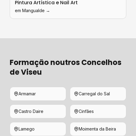
Pintura Artística e Nail Art
em
Mangualde
→
Formação
noutros Concelhos
de
Viseu
Armamar
Carregal do Sal
Castro Daire
Cinfães
Lamego
Moimenta da Beira