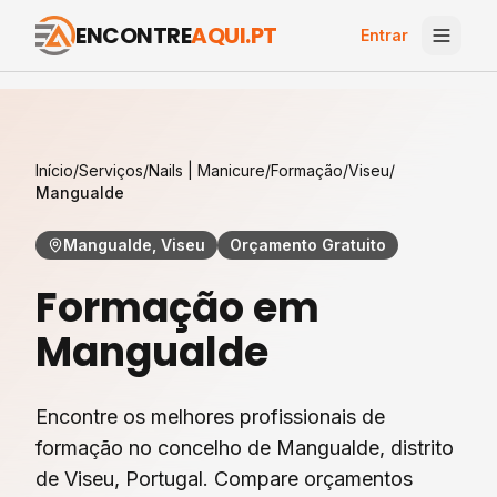
ENCONTRE
AQUI.PT
Entrar
Início
/
Serviços
/
Nails | Manicure
/
Formação
/
Viseu
/
Mangualde
Mangualde, Viseu
Orçamento Gratuito
Formação
em
Mangualde
Encontre os melhores profissionais de
formação
no concelho de
Mangualde
, distrito
de
Viseu
, Portugal. Compare orçamentos