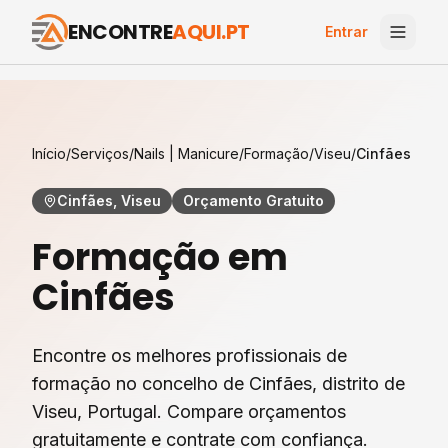
ENCONTRE
AQUI.PT
Entrar
Início
/
Serviços
/
Nails | Manicure
/
Formação
/
Viseu
/
Cinfães
Cinfães, Viseu
Orçamento Gratuito
Formação
em
Cinfães
Encontre os melhores profissionais de
formação
no concelho de
Cinfães
, distrito de
Viseu
, Portugal. Compare orçamentos
gratuitamente e contrate com confiança.