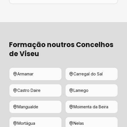
Formação
noutros Concelhos
de
Viseu
Armamar
Carregal do Sal
Castro Daire
Lamego
Mangualde
Moimenta da Beira
Mortágua
Nelas