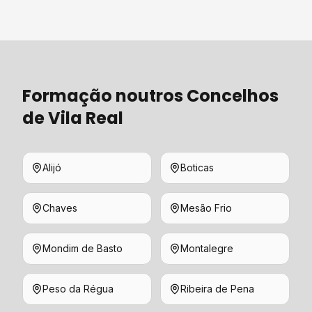
Formação
noutros Concelhos
de
Vila Real
Alijó
Boticas
Chaves
Mesão Frio
Mondim de Basto
Montalegre
Peso da Régua
Ribeira de Pena