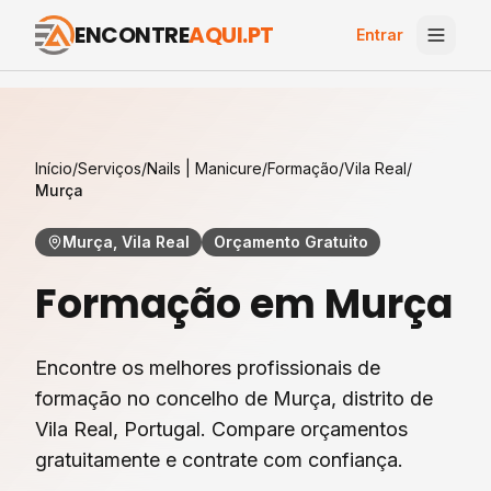
ENCONTRE
AQUI.PT
Entrar
Início
/
Serviços
/
Nails | Manicure
/
Formação
/
Vila Real
/
Murça
Murça, Vila Real
Orçamento Gratuito
Formação
em
Murça
Encontre os melhores profissionais de
formação
no concelho de
Murça
, distrito de
Vila Real
, Portugal. Compare orçamentos
gratuitamente e contrate com confiança.