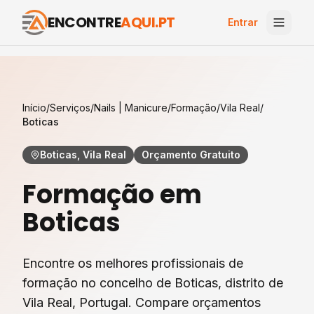
ENCONTRE
AQUI.PT
Entrar
Início
/
Serviços
/
Nails | Manicure
/
Formação
/
Vila Real
/
Boticas
Boticas, Vila Real
Orçamento Gratuito
Formação
em
Boticas
Encontre os melhores profissionais de
formação
no concelho de
Boticas
, distrito de
Vila Real
, Portugal. Compare orçamentos