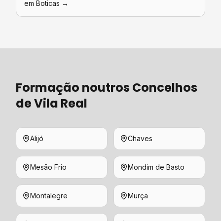
em
Boticas
→
Formação
noutros Concelhos
de
Vila Real
Alijó
Chaves
Mesão Frio
Mondim de Basto
Montalegre
Murça