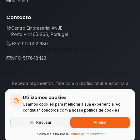
Meu Plano
Contacto
Centro Empresarial ANJE
Porto – 4465-266, Portugal
+351 912 002 680
(Custo de chamada para rede móvel nacional)
NIFC: 517648423
Receba orçamentos, fale com o profissional e escolha a
melhor proposta.
Utilizamos cookies
Termos de Serviço
Política de Privacidade
📕
Livro de Reclamações
Usamos cookies para melhorar a sua experiência. Ao
continuar, concorda com a nossa política de cookies.
Empresas do grupo WA Tecnologia & Serviços
Recusar
Aceitar
LINKEIFY
•
ENCONTREAQUI.PT
Saiba mais na nossa
Política de Privacidade
© 2026 ENCONTREAQUI.PT.
Todos os direitos reservados
.