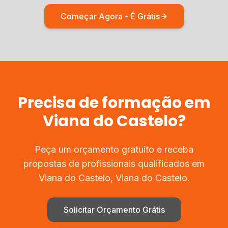
Começar Agora - É Grátis
Precisa de
formação
em
Viana do Castelo
?
Peça um orçamento gratuito e receba
propostas de profissionais qualificados em
Viana do Castelo
,
Viana do Castelo
.
Solicitar Orçamento Grátis