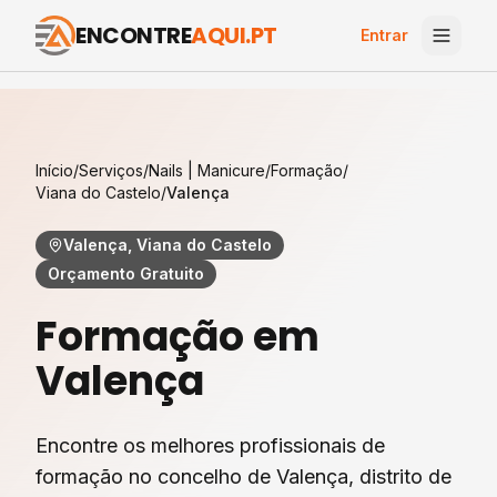
ENCONTRE
AQUI.PT
Entrar
Início
/
Serviços
/
Nails | Manicure
/
Formação
/
Viana do Castelo
/
Valença
Valença, Viana do Castelo
Orçamento Gratuito
Formação
em
Valença
Encontre os melhores profissionais de
formação
no concelho de
Valença
, distrito de