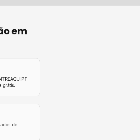
ão
em
CONTREAQUI.PT
 grátis.
icados de