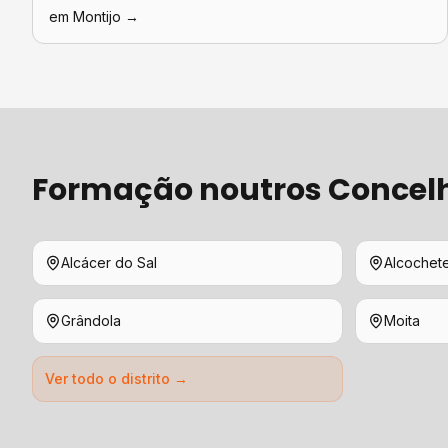
em
Montijo
→
Formação
noutros Concel
Alcácer do Sal
Alcochet
Grândola
Moita
Ver todo o distrito →