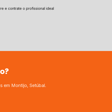
e e contrate o profissional ideal
jo
?
dos em
Montijo
,
Setúbal
.