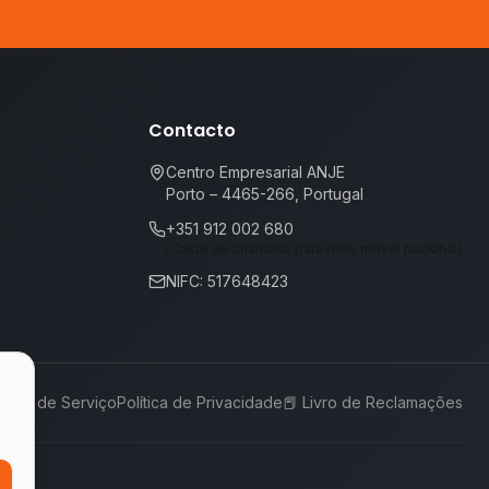
Contacto
Centro Empresarial ANJE
Porto – 4465-266, Portugal
+351 912 002 680
(Custo de chamada para rede móvel nacional)
NIFC: 517648423
rmos de Serviço
Política de Privacidade
📕
Livro de Reclamações
,