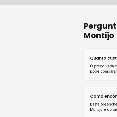
Pergunt
Montijo
Quanto cus
O preço varia 
pode comparar 
Como encont
Basta preencher
Montijo
e do dis