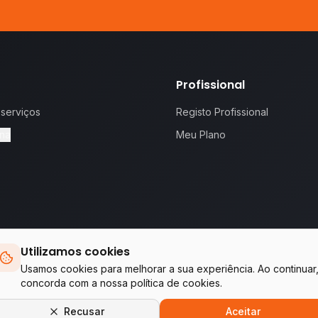
Profissional
 serviços
Registo Profissional
na
Meu Plano
Utilizamos cookies
 proposta.
Te
Usamos cookies para melhorar a sua experiência. Ao continuar
concorda com a nossa política de cookies.
Empresas do grupo WA Tecnologia & Serviços
Recusar
Aceitar