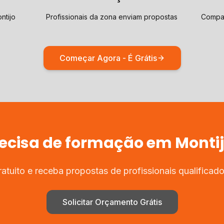
ntijo
Profissionais da zona enviam propostas
Compar
Começar Agora - É Grátis
ecisa de
formação
em
Monti
tuito e receba propostas de profissionais qualifica
Solicitar Orçamento Grátis