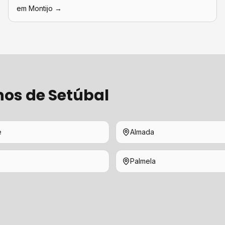
em
Montijo
→
hos de
Setúbal
e
Almada
Palmela