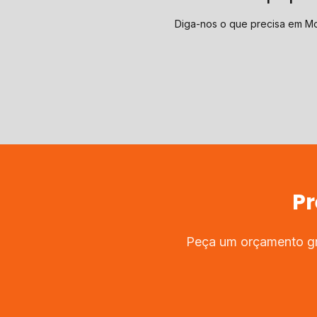
Diga-nos o que precisa em Mo
Pr
Peça um orçamento gra