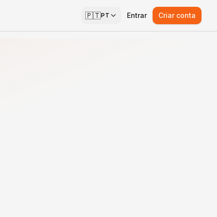
🇵🇹
Entrar
Criar conta
PT