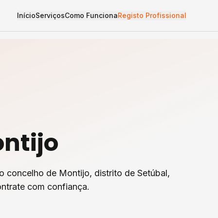
Início
Serviços
Como Funciona
Registo Profissional
ntijo
o concelho de
Montijo
, distrito de
Setúbal
,
ntrate com confiança.