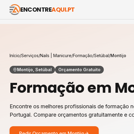
ENCONTRE
AQUI.PT
Início
/
Serviços
/
Nails | Manicure
/
Formação
/
Setúbal
/
Montijo
Montijo, Setúbal
Orçamento Gratuito
Formação
em
Mo
Encontre os melhores profissionais de
formação
n
Portugal. Compare orçamentos gratuitamente e co
Pedir Orçamento em
Montijo